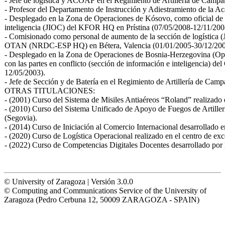
- Jefe de logística y ACOAF en el Regimiento de Artillería de Camp
- Profesor del Departamento de Instrucción y Adiestramiento de la A
- Desplegado en la Zona de Operaciones de Kósovo, como oficial de 
inteligencia (JIOC) del KFOR HQ en Prístina (07/05/2008-12/11/200
- Comisionado como personal de aumento de la sección de logística (J
OTAN (NRDC-ESP HQ) en Bétera, Valencia (01/01/2005-30/12/200
- Desplegado en la Zona de Operaciones de Bosnia-Herzegovina (Ope
con las partes en conflicto (sección de información e inteligencia) d
12/05/2003).
- Jefe de Sección y de Batería en el Regimiento de Artillería de Cam
OTRAS TITULACIONES:
- (2001) Curso del Sistema de Misiles Antiaéreos “Roland” realizado 
- (2010) Curso del Sistema Unificado de Apoyo de Fuegos de Artiller
(Segovia).
- (2014) Curso de Iniciación al Comercio Internacional desarrollado 
- (2020) Curso de Logística Operacional realizado en el centro de
- (2022) Curso de Competencias Digitales Docentes desarrollado por 
© University of Zaragoza | Versión 3.0.0
© Computing and Communications Service of the University of
Zaragoza (Pedro Cerbuna 12, 50009 ZARAGOZA - SPAIN)