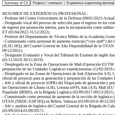
RESUMEN DE EXPERIENCIA PROFESIONAL:
- Profesor del Centro Universitario de la Defensa (09/01/2023-Actual)
- Designado vocal del proceso de selección para el ingreso en los cen
de ingreso por promoción interna, para la incorporación como militar d
ET (01/04/2022-31/12/2022).
- Profesor del Departamento de Técnica Militar de la Academia Gener
- Comisionado como personal de aumento esencial (“core staff”) del
(JLSG HQ), del Cuartel General de Alta Disponibilidad de la OTA
09/12/2021).
- Designado Evaluador y Vocal del Tribunal de Examen de inglés fun
(01/11/2019-30/11/2019).
- Desplegado en la Zona de Operaciones de Mali (Operación EUTM M
preparación de las Unidades Logísticas expedicionarias (12/02/2019-
- Desplegado en las Zonas de Operaciones de Irak (Operación A/I),
oficial de proyecto para la generación y preparación de las Unidades
- Jefe y oficial de proyecto (OPR) del Negociado de generación y pre
las Operaciones de Líbano (LH), Letonia (eFP), Irak (A/I), Mali (
Paquistán (IRBIS), en la Brigada Logística (02/09/2017-09/12/2021).
- Comisionado como personal de aumento de la sección de logística (J
OTAN (NRDC-ESP HQ) en Bétera, Valencia (01/09/2014-30/12/201
- Jefe y analista de logística del Cuartel General de la Brigada de Caba
(01/09/2014-01/09/2017).