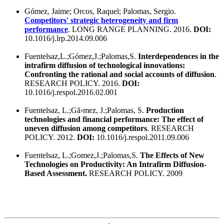
Gómez, Jaime; Orcos, Raquel; Palomas, Sergio.
Competitors' strategic heterogeneity and firm
performance
. LONG RANGE PLANNING. 2016.
DOI:
10.1016/j.lrp.2014.09.006
Fuentelsaz,L.;Gómez,J.;Palomas,S.
Interdependences in the
intrafirm diffusion of technological innovations:
Confronting the rational and social accounts of diffusion
.
RESEARCH POLICY. 2016.
DOI:
10.1016/j.respol.2016.02.001
Fuentelsaz, L.;Gã›mez, J.;Palomas, S.
Production
technologies and financial performance: The effect of
uneven diffusion among competitors
. RESEARCH
POLICY. 2012.
DOI:
10.1016/j.respol.2011.09.006
Fuentelsaz, L.;Gomez,J.;Palomas,S.
The Effects of New
Technologies on Productivity: An Intrafirm Diffusion-
Based Assessment.
RESEARCH POLICY. 2009