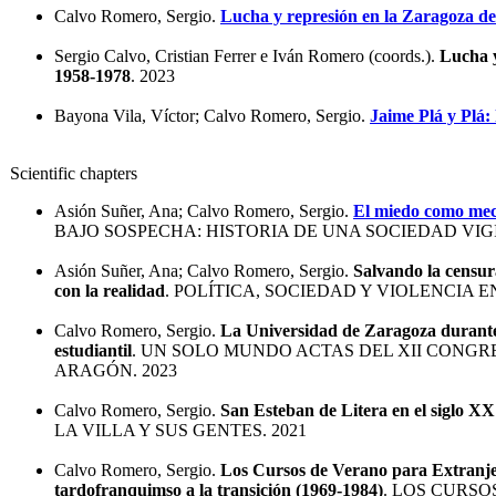
Calvo Romero, Sergio.
Lucha y represión en la Zaragoza d
Sergio Calvo, Cristian Ferrer e Iván Romero (coords.).
Lucha y
1958-1978
. 2023
Bayona Vila, Víctor; Calvo Romero, Sergio.
Jaime Plá y Plá:
Scientific chapters
Asión Suñer, Ana; Calvo Romero, Sergio.
El miedo como mec
BAJO SOSPECHA: HISTORIA DE UNA SOCIEDAD VIGILA
Asión Suñer, Ana; Calvo Romero, Sergio.
Salvando la censur
con la realidad
. POLÍTICA, SOCIEDAD Y VIOLENCIA 
Calvo Romero, Sergio.
La Universidad de Zaragoza durante 
estudiantil
. UN SOLO MUNDO ACTAS DEL XII CONG
ARAGÓN. 2023
Calvo Romero, Sergio.
San Esteban de Litera en el siglo XX
LA VILLA Y SUS GENTES. 2021
Calvo Romero, Sergio.
Los Cursos de Verano para Extranjer
tardofranquimso a la transición (1969-1984)
. LOS CURS