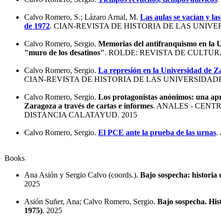
Calvo Romero, S.; Lázaro Arnal, M.
Las aulas se vacían y las
de 1972
. CIAN-REVISTA DE HISTORIA DE LAS UNIVE
Calvo Romero, Sergio.
Memorias del antifranquismo en la U
"muro de los desatinos"
. ROLDE: REVISTA DE CULTUR
Calvo Romero, Sergio.
La represión en la Universidad de Z
CIAN-REVISTA DE HISTORIA DE LAS UNIVERSIDADES
Calvo Romero, Sergio.
Los protagonistas anónimos: una apro
Zaragoza a través de cartas e informes
. ANALES - CENT
DISTANCIA CALATAYUD. 2015
Calvo Romero, Sergio.
El PCE ante la prueba de las urnas
.
Books
Ana Asión y Sergio Calvo (coords.).
Bajo sospecha: historia
2025
Asión Suñer, Ana; Calvo Romero, Sergio.
Bajo sospecha. His
1975)
. 2025