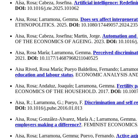
Aísa, Rosa; Cabeza, Josefina.
Artificial intelligence: Redefin
DOI:
10.1016/j.rie.2025.101062
Aisa, Rosa; Larramona, Gemma.
Does sex affect intergenera
ETHNOPOLITICS. 2025.
DOI:
10.1080/17449057.2024.23
Aisa, Rosa; Cabeza, Josefina; Martin, Jorge.
Automation and a
OF THE ECONOMICS OF AGEING. 2023.
DOI:
10.1016/j
Aisa, Rosa María; Larramona, Gemma.
Perceived discrimina
2021.
DOI:
10.1177/14687968211040525
Aisa Rived, Rosa María; Pueyo Baldellou, Fernando; Larram
education and labour status
. ECONOMIC ANALYSIS AND 
Aisa, Rosa; Andaluz, Joaquín; Larramona, Gemma.
Fertility 
ECONOMICS OF THE HOUSEHOLD. 2017.
DOI:
10.1007
Aisa, R.; Larramona, G.; Pueyo, F.
Discrimination and self-
DOI:
10.1016/j.puhe.2016.01.013
Aisa, Rosa; González-Alvarez, María A.; Larramona, Gemma.
employers making a difference?
. FEMINIST ECONOMICS.
Aisa, Rosa; Larramona, Gemma; Pueyo, Fernando.
Active agi