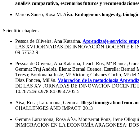
análisis comparativo, escenarios futuros y recomendacione
Marcos Sanso, Rosa M. Aísa.
Endogenous longevity, biologi
Scientific chapters
Pessoa de Oliveira, Ana Katarina.
Aprendizaje-servicio: empr
LAS XVI JORNADAS DE INNOVACIÓN DOCENTE E IN
09-57532-9
Pessoa de Oliveira, Ana Katarina; Leach Ros, Mª Blanca; Garcí
Gemma; Fraj Andrés, Elena; Bernal Cuenca, Estrella; Bernad M
Teresa; Bordonaba Juste, Mª Victoria; Cabanes Cacho, Mª del M
Díaz Foncea, Millán.
Valoración de la metodología Aprendiza
DE LAS XV JORNADAS DE INNOVACIÓN DOCENTE E 
10.26754/uz.978-84-09-47205-5
Aisa, Rosa; Larramona, Gemma.
Illegal immigration from an
CHALLENGES AND IMPACT. 2013
Gemma Larramona, Rosa Aísa, Montserrat Ponz, Irene Olloqui
INMIGRACIÓN EN LA ECONOMÍA ARAGONESA: DOS 