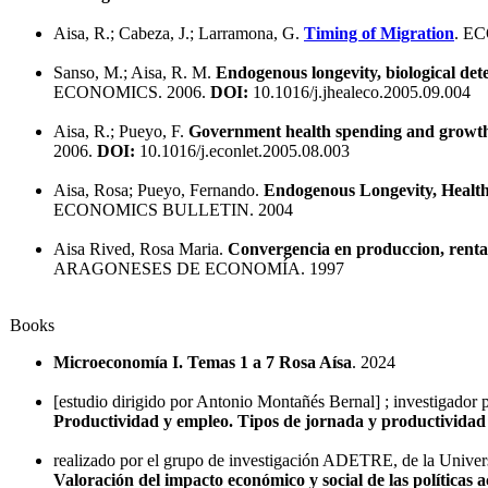
Aisa, R.; Cabeza, J.; Larramona, G.
Timing of Migration
. E
Sanso, M.; Aisa, R. M.
Endogenous longevity, biological de
ECONOMICS. 2006.
DOI:
10.1016/j.jhealeco.2005.09.004
Aisa, R.; Pueyo, F.
Government health spending and growth 
2006.
DOI:
10.1016/j.econlet.2005.08.003
Aisa, Rosa; Pueyo, Fernando.
Endogenous Longevity, Healt
ECONOMICS BULLETIN. 2004
Aisa Rived, Rosa Maria.
Convergencia en produccion, renta
ARAGONESES DE ECONOMÍA. 1997
Books
Microeconomía I. Temas 1 a 7 Rosa Aísa
. 2024
[estudio dirigido por Antonio Montañés Bernal] ; investigador
Productividad y empleo. Tipos de jornada y productividad 
realizado por el grupo de investigación ADETRE, de la Univers
Valoración del impacto económico y social de las políticas