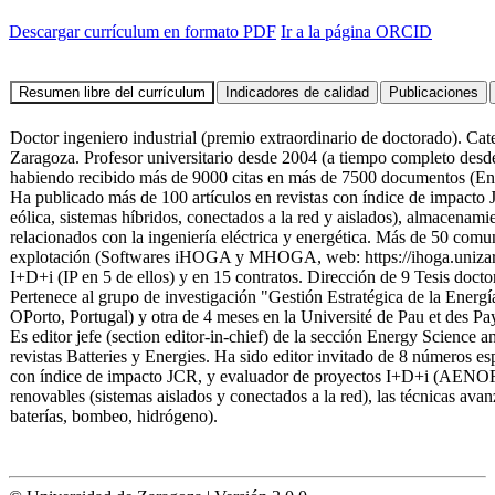
Descargar currículum en formato PDF
Ir a la página ORCID
Doctor ingeniero industrial (premio extraordinario de doctorado). Cat
Zaragoza. Profesor universitario desde 2004 (a tiempo completo desde
habiendo recibido más de 9000 citas en más de 7500 documentos (En
Ha publicado más de 100 artículos en revistas con índice de impacto J
eólica, sistemas híbridos, conectados a la red y aislados), almacena
relacionados con la ingeniería eléctrica y energética. Más de 50 comu
explotación (Softwares iHOGA y MHOGA, web: https://ihoga.unizar.es/
I+D+i (IP en 5 de ellos) y en 15 contratos. Dirección de 9 Tesis docto
Pertenece al grupo de investigación "Gestión Estratégica de la Energí
OPorto, Portugal) y otra de 4 meses en la Université de Pau et des P
Es editor jefe (section editor-in-chief) de la sección Energy Science 
revistas Batteries y Energies. Ha sido editor invitado de 8 números esp
con índice de impacto JCR, y evaluador de proyectos I+D+i (AENOR). E
renovables (sistemas aislados y conectados a la red), las técnicas av
baterías, bombeo, hidrógeno).