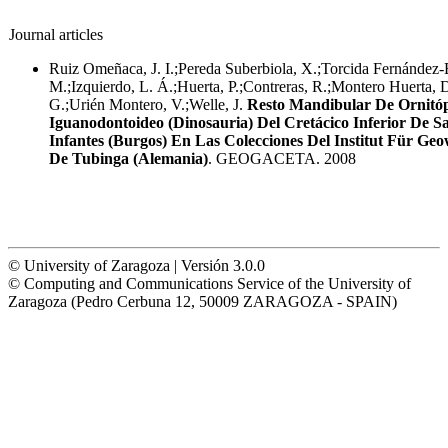
Journal articles
Ruiz Omeñaca, J. I.;Pereda Suberbiola, X.;Torcida Fernández-
M.;Izquierdo, L. Á.;Huerta, P.;Contreras, R.;Montero Huerta, 
G.;Urién Montero, V.;Welle, J.
Resto Mandibular De Ornitó
Iguanodontoideo (Dinosauria) Del Cretácico Inferior De S
Infantes (Burgos) En Las Colecciones Del Institut Für Geo
De Tubinga (Alemania)
. GEOGACETA. 2008
© University of Zaragoza | Versión 3.0.0
© Computing and Communications Service of the University of
Zaragoza (Pedro Cerbuna 12, 50009 ZARAGOZA - SPAIN)