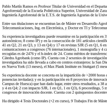
Pablo Martín Ramos es Profesor Titular de Universidad en el Departa
Agroforestal) de la Escuela Politécnica Superior, Universidad de Zar
Ingeniería Agroforestal de la E.T.S. de Ingeniería Agrarias de la Univ
Entre sus titulaciones se encuentran las de Máster en Desarrollo Agro
Telecomunicaciones, Ing. en Electrónica, y Doctor en TI y Telecomun
Su experiencia investigadora puede resumirse en la participación en 3
autonómicos; 8 como IP) y en la consecución de 181 artículos científi
41 en Q2, 21 en Q3, y 13 en Q4) y 17 en revistas SJR (5 en Q1, 6 en
comunicaciones a congresos (76 internacionales), 1 monografía y 4 c
recogidas es de 2476 y el h-index de 24. Como méritos de transferenc
Cátedra Agrobank (como IP). Cuenta con 2 sexenios de investigació
investigadora ha sido llevada a cabo en centros extranjeros: la San D
en Nueva York (13 meses), el Max Plank Institute en Stuttgart (5 mes
Su experiencia docente se concreta en la impartición de >2000 horas 
ponencias invitadas); y en la participación en 8 proyectos de innov
Campus de Huesca) que han dado lugar, entre otros resultados, a 38 
y 4 en Q4; 2 con impacto SJR, 1 en Q1, 1 en Q3), 6 proceedings, 5 m
congresos de innovación docente. Cuenta con 2 quinquenios docente
Ha dirigido 4 Tesis Doctorales (+2 en curso), 9 Trabajos Fin de Máste