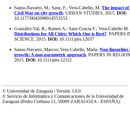
Sanso-Navarro, M.; Sanz, F.; Vera-Cabello, M.
The impact of
Civil War on city growth
. URBAN STUDIES. 2015.
DOI:
10.1177/0042098014553553
González-Val, R.; Ramos A.; Sanz-Gracia F.; Vera-Cabello M.
Distributions for All Cities: Which One is Best?
. PAPERS 
SCIENCE. 2015.
DOI:
10.1111/pirs.12037
Sanso-Navarro, Marcos; Vera-Cabello, María.
Non-linearities 
growth: A non-parametric approach
. PAPERS IN REGIO
2015.
DOI:
10.1111/pirs.12112
© Universidad de Zaragoza | Versión 3.0.0
© Servicio de Informática y Comunicaciones de la Universidad de
Zaragoza (Pedro Cerbuna 12, 50009 ZARAGOZA - ESPAÑA)