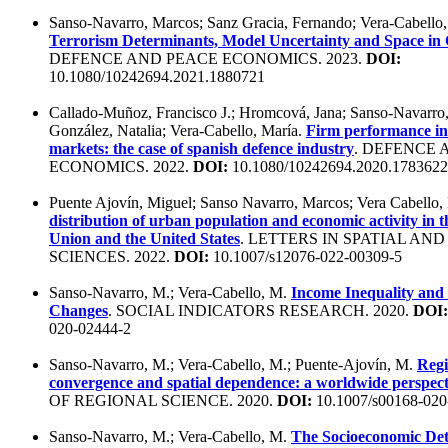
Sanso-Navarro, Marcos; Sanz Gracia, Fernando; Vera-Cabello,
Terrorism Determinants, Model Uncertainty and Space in
DEFENCE AND PEACE ECONOMICS. 2023.
DOI:
10.1080/10242694.2021.1880721
Callado-Muñoz, Francisco J.; Hromcová, Jana; Sanso-Navarro,
González, Natalia; Vera-Cabello, María.
Firm performance in
markets: the case of spanish defence industry
. DEFENCE 
ECONOMICS. 2022.
DOI:
10.1080/10242694.2020.1783622
Puente Ajovín, Miguel; Sanso Navarro, Marcos; Vera Cabello,
distribution of urban population and economic activity in
Union and the United States
. LETTERS IN SPATIAL AN
SCIENCES. 2022.
DOI:
10.1007/s12076-022-00309-5
Sanso-Navarro, M.; Vera-Cabello, M.
Income Inequality and 
Changes
. SOCIAL INDICATORS RESEARCH. 2020.
DOI:
020-02444-2
Sanso-Navarro, M.; Vera-Cabello, M.; Puente-Ajovín, M.
Regi
convergence and spatial dependence: a worldwide perspect
OF REGIONAL SCIENCE. 2020.
DOI:
10.1007/s00168-020
Sanso-Navarro, M.; Vera-Cabello, M.
The Socioeconomic Det