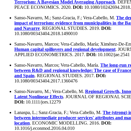
Terrorism: A Bayesian Model Averaging Approach
. DEF
PEACE ECONOMICS. 2020.
DOI:
10.1080/10242694.2018
Sanso-Navarro, M.; Sanz-Gracia, F.; Vera-Cabello, M.
The de
impact of terrorism: evidence from municipalities in the 
and Navarre
. REGIONAL STUDIES. 2019.
DOI:
10.1080/00343404.2018.1490010
Sanso-Navarro, Marcos; Vera-Cabello, María; Ximénez-De-E
Human capital spillovers and regional development
. JOU
APPLIED ECONOMETRICS. 2017.
DOI:
10.1002/jae.2541
Sanso-Navarro, Marcos; Vera-Cabello, María.
The long-run re
between R&D and regional knowledge: The case of France
and Spain
. REGIONAL STUDIES. 2017.
DOI:
10.1080/00343404.2017.1360476
Sanso-Navarro, M.; Vera-Cabello, M.
Regional Growth, Inno
Latent Nonlinear Effects
. JOURNAL OF REGIONAL SCIE
DOI:
10.1111/jors.12279
Lanaspa, L.; Sanz-Gracia, F.; Vera-Cabello, M.
The (strong) 
between intermediate producer services' attributes and ma
location
. ECONOMIC MODELLING. 2016.
DOI:
10.1016/j.econmod.2016.04.010