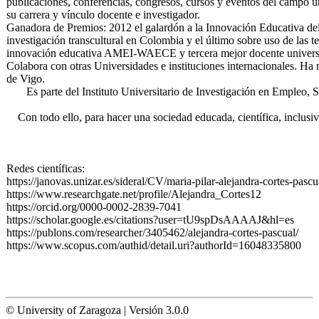
publicaciones, conferencias, congresos, cursos y eventos del campo uni
su carrera y vínculo docente e investigador.
Ganadora de Premios: 2012 el galardón a la Innovación Educativa d
investigación transcultural en Colombia y el último sobre uso de las 
innovación educativa AMEI-WAECE y tercera mejor docente universit
Colabora con otras Universidades e instituciones internacionales. Ha
de Vigo.
Es parte del Instituto Universitario de Investigación en Empleo, So
Con todo ello, para hacer una sociedad educada, científica, inclusiv
Redes científicas:
https://janovas.unizar.es/sideral/CV/maria-pilar-alejandra-cortes-pascu
https://www.researchgate.net/profile/Alejandra_Cortes12
https://orcid.org/0000-0002-2839-7041
https://scholar.google.es/citations?user=tU9spDsAAAAJ&hl=es
https://publons.com/researcher/3405462/alejandra-cortes-pascual/
https://www.scopus.com/authid/detail.uri?authorId=16048335800
© University of Zaragoza | Versión 3.0.0