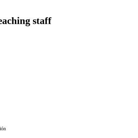
eaching staff
ión