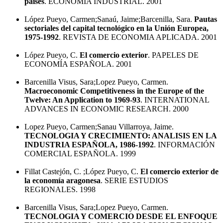
países
. ECONOMÍA INDUSTRIAL. 2001
López Pueyo, Carmen;Sanaú, Jaime;Barcenilla, Sara.
Pautas
sectoriales del capital tecnológico en la Unión Europea,
1975-1992
. REVISTA DE ECONOMIA APLICADA. 2001
López Pueyo, C.
El comercio exterior
. PAPELES DE
ECONOMÍA ESPAÑOLA. 2001
Barcenilla Visus, Sara;Lopez Pueyo, Carmen.
Macroeconomic Competitiveness in the Europe of the
Twelve: An Application to 1969-93
. INTERNATIONAL
ADVANCES IN ECONOMIC RESEARCH. 2000
Lopez Pueyo, Carmen;Sanau Villarroya, Jaime.
TECNOLOGIA Y CRECIMIENTO: ANALISIS EN LA
INDUSTRIA ESPAÑOLA, 1986-1992
. INFORMACIÓN
COMERCIAL ESPAÑOLA. 1999
Fillat Castejón, C. ;López Pueyo, C.
El comercio exterior de
la economía aragonesa
. SERIE ESTUDIOS
REGIONALES. 1998
Barcenilla Visus, Sara;Lopez Pueyo, Carmen.
TECNOLOGIA Y COMERCIO DESDE EL ENFOQUE