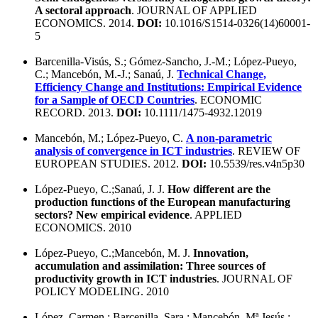
A sectoral approach
. JOURNAL OF APPLIED
ECONOMICS. 2014.
DOI:
10.1016/S1514-0326(14)60001-
5
Barcenilla-Visús, S.; Gómez-Sancho, J.-M.; López-Pueyo,
C.; Mancebón, M.-J.; Sanaú, J.
Technical Change,
Efficiency Change and Institutions: Empirical Evidence
for a Sample of OECD Countries
. ECONOMIC
RECORD. 2013.
DOI:
10.1111/1475-4932.12019
Mancebón, M.; López-Pueyo, C.
A non-parametric
analysis of convergence in ICT industries
. REVIEW OF
EUROPEAN STUDIES. 2012.
DOI:
10.5539/res.v4n5p30
López-Pueyo, C.;Sanaú, J. J.
How different are the
production functions of the European manufacturing
sectors? New empirical evidence
. APPLIED
ECONOMICS. 2010
López-Pueyo, C.;Mancebón, M. J.
Innovation,
accumulation and assimilation: Three sources of
productivity growth in ICT industries
. JOURNAL OF
POLICY MODELING. 2010
López, Carmen ; Barcenilla, Sara ; Mancebón, Mª Jesús ;