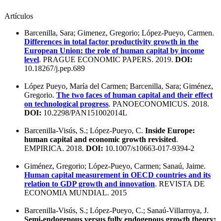
Artículos
Barcenilla, Sara; Gimenez, Gregorio; López-Pueyo, Carmen.
Differences in total factor productivity growth in the
European Union: the role of human capital by income
level
. PRAGUE ECONOMIC PAPERS. 2019.
DOI:
10.18267/j.pep.689
López Pueyo, María del Carmen; Barcenilla, Sara; Giménez,
Gregorio.
The two faces of human capital and their effect
on technological progress
. PANOECONOMICUS. 2018.
DOI:
10.2298/PAN151002014L
Barcenilla-Visús, S.; López-Pueyo, C.
Inside Europe:
human capital and economic growth revisited
.
EMPIRICA. 2018.
DOI:
10.1007/s10663-017-9394-2
Giménez, Gregorio; López-Pueyo, Carmen; Sanaú, Jaime.
Human capital measurement in OECD countries and its
relation to GDP growth and innovation
. REVISTA DE
ECONOMIA MUNDIAL. 2015
Barcenilla-Visús, S.; López-Pueyo, C.; Sanaú-Villarroya, J.
Semi-endogenous versus fully endogenous growth theory: