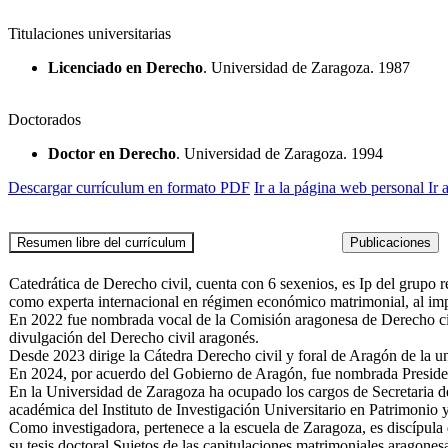
Titulaciones universitarias
Licenciado en Derecho
. Universidad de Zaragoza. 1987
Doctorados
Doctor en Derecho
. Universidad de Zaragoza. 1994
Descargar currículum en formato PDF
Ir a la página web personal
Ir
Catedrática de Derecho civil, cuenta con 6 sexenios, es Ip del grup
como experta internacional en régimen económico matrimonial, al imp
En 2022 fue nombrada vocal de la Comisión aragonesa de Derecho civ
divulgación del Derecho civil aragonés.
Desde 2023 dirige la Cátedra Derecho civil y foral de Aragón de la u
En 2024, por acuerdo del Gobierno de Aragón, fue nombrada President
En la Universidad de Zaragoza ha ocupado los cargos de Secretaria d
académica del Instituto de Investigación Universitario en Patrimoni
Como investigadora, pertenece a la escuela de Zaragoza, es discípula
su tesis doctoral Sujetos de las capitulaciones matrimoniales aragone