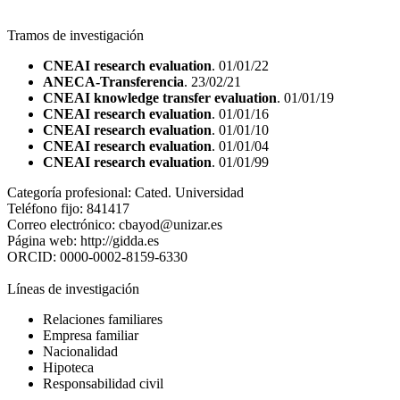
Tramos de investigación
CNEAI research evaluation
. 01/01/22
ANECA-Transferencia
. 23/02/21
CNEAI knowledge transfer evaluation
. 01/01/19
CNEAI research evaluation
. 01/01/16
CNEAI research evaluation
. 01/01/10
CNEAI research evaluation
. 01/01/04
CNEAI research evaluation
. 01/01/99
Categoría profesional:
Cated. Universidad
Teléfono fijo:
841417
Correo electrónico:
cbayod@unizar.es
Página web:
http://gidda.es
ORCID:
0000-0002-8159-6330
Líneas de investigación
Relaciones familiares
Empresa familiar
Nacionalidad
Hipoteca
Responsabilidad civil