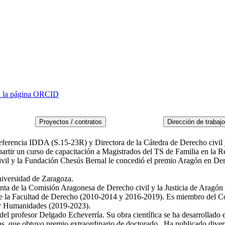
 a la página ORCID
o referencia IDDA (S.15-23R) y Directora de la Cátedra de Derecho civi
artir un curso de capacitación a Magistrados del TS de Familia en la 
il y la Fundación Chesús Bernal le concedió el premio Aragón en Derec
niversidad de Zaragoza.
a de la Comisión Aragonesa de Derecho civil y la Justicia de Aragón l
e la Facultad de Derecho (2010-2014 y 2016-2019). Es miembro del Con
o y Humanidades (2019-2023).
 del profesor Delgado Echeverría. Su obra científica se ha desarrollado
sas, que obtuvo premio extraordinario de doctorado. Ha publicado divers