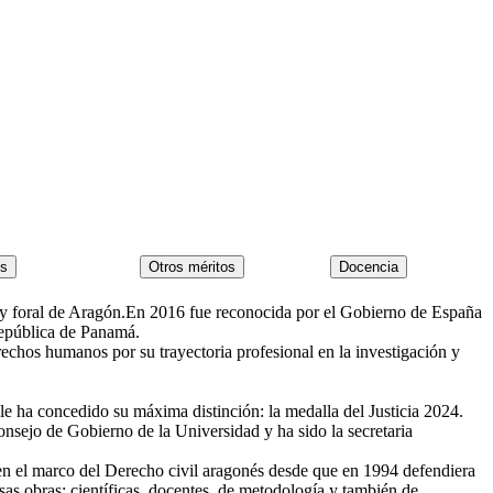
l y foral de Aragón.En 2016 fue reconocida por el Gobierno de España
República de Panamá.
hos humanos por su trayectoria profesional en la investigación y
e ha concedido su máxima distinción: la medalla del Justicia 2024.
sejo de Gobierno de la Universidad y ha sido la secretaria
 en el marco del Derecho civil aragonés desde que en 1994 defendiera
as obras: científicas, docentes, de metodología y también de