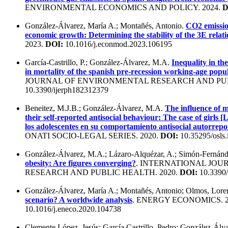
ENVIRONMENTAL ECONOMICS AND POLICY. 2024.
D
González-Álvarez, María A.; Montañés, Antonio.
CO2 emissio
economic growth: Determining the stability of the 3E relat
2023.
DOI:
10.1016/j.econmod.2023.106195
García-Castrillo, P.; González-Álvarez, M.A.
Inequality in th
in mortality of the spanish pre-recession working-age popu
JOURNAL OF ENVIRONMENTAL RESEARCH AND PUBL
10.3390/ijerph182312379
Beneitez, M.J.B.; González-Álvarez, M.A.
The influence of m
their self-reported antisocial behaviour: The case of girls [
los adolescentes en su comportamiento antisocial autorrepor
ONATI SOCIO-LEGAL SERIES. 2020.
DOI:
10.35295/osls.
González-Álvarez, M.A.; Lázaro-Alquézar, A.; Simón-Fernán
obesity: Are figures converging?
. INTERNATIONAL JO
RESEARCH AND PUBLIC HEALTH. 2020.
DOI:
10.3390/
González-Álvarez, María A.; Montañés, Antonio; Olmos, Lore
scenario? A worldwide analysis
. ENERGY ECONOMICS. 2
10.1016/j.eneco.2020.104738
Clemente López, Jesús; García Castrillo, Pedro; González-Álv