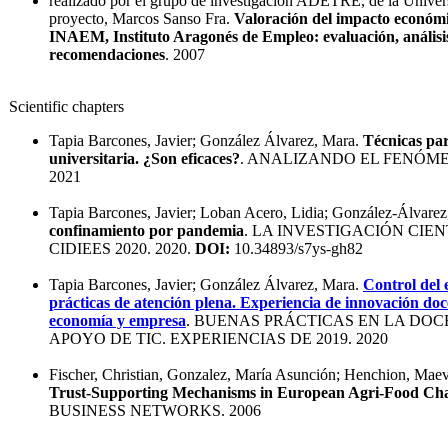
realizado por el grupo de investigación ADETRE, de la Univers
proyecto, Marcos Sanso Fra.
Valoración del impacto económico
INAEM, Instituto Aragonés de Empleo: evaluación, análisis
recomendaciones
. 2007
Scientific chapters
Tapia Barcones, Javier; González Álvarez, Mara.
Técnicas par
universitaria. ¿Son eficaces?
. ANALIZANDO EL FENÓM
2021
Tapia Barcones, Javier; Loban Acero, Lidia; González-Álvare
confinamiento por pandemia
. LA INVESTIGACIÓN CIEN
CIDIEES 2020. 2020.
DOI:
10.34893/s7ys-gh82
Tapia Barcones, Javier; González Álvarez, Mara.
Control del 
prácticas de atención plena. Experiencia de innovación do
economía y empresa
. BUENAS PRÁCTICAS EN LA DOC
APOYO DE TIC. EXPERIENCIAS DE 2019. 2020
Fischer, Christian, Gonzalez, María Asunción; Henchion, Maeve
Trust-Supporting Mechanisms in European Agri-Food Ch
BUSINESS NETWORKS. 2006