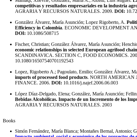
Mamaqi, Xhevrie; González, María A.; Albisu, Luis Miguel.
La
competitivas y resultados empresariales en la industria ag
AGRARIA Y RECURSOS NATURALES. 2009.
DOI:
10.72
González Álvarez, María Asunción; Lopez Rigoberto, A.
Poli
Efficiency in Colombia
. ECONOMIC DEVELOPMENT AN
DOI:
10.1086/508715
Fischer, Christian; González Álvarez, María Asunción; Henchi
economic relationships in selected European agrifood chai
SCANDINAVICA. SECTION C, FOOD ECONOMICS. 200
10.1080/16507540701192543
Lopez, Rigoberto A.; Pagoulato, Emilio; González Álvarez, M
imports of processed food products
. NORTH AMERICAN
FINANCE. 2006.
DOI:
10.1016/j.najef.2006.06.003
López Díaz-Delgado, Elena; González, María Asunción; Fellin
Bebidas Alcohólicas. Impacto de un Incremento de los Impu
AGRARIA Y RECURSOS NATURALES. 2003
Books
Simón Fernández, María Blanca; Montañes Bernal, Antonio; G
Impacto ambiental, social y económico de los proyectos de e