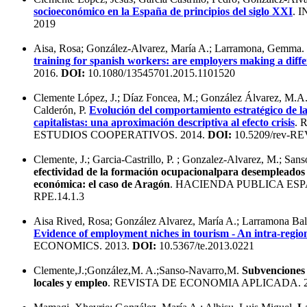
socioeconómico en la España de principios del siglo XXI
. 
2019
Aisa, Rosa; González-Alvarez, María A.; Larramona, Gemma.
training for spanish workers: are employers making a diff
2016.
DOI:
10.1080/13545701.2015.1101520
Clemente López, J.; Díaz Foncea, M.; González Álvarez, M.A.
Calderón, P.
Evolución del comportamiento estratégico de l
capitalistas: una aproximación descriptiva al efecto crisis
. 
ESTUDIOS COOPERATIVOS. 2014.
DOI:
10.5209/rev-RE
Clemente, J.; Garcia-Castrillo, P. ; Gonzalez-Alvarez, M.; San
efectividad de la formación ocupacionalpara desempleados a
económica: el caso de Aragón
. HACIENDA PUBLICA ESP
RPE.14.1.3
Aisa Rived, Rosa; González Alvarez, María A.; Larramona Ba
Evidence of employment niches in tourism - An intra-regi
ECONOMICS. 2013.
DOI:
10.5367/te.2013.0221
Clemente,J.;González,M. A.;Sanso-Navarro,M.
Subvenciones a
locales y empleo
. REVISTA DE ECONOMIA APLICADA. 