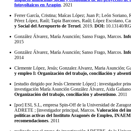
fotovoltaicos en Aragón
. 2021
Ferrer García, Cristina; Maícas López; Juan P.; León Soriano,
Pérez López, Raúl; Tapia Barcones, Raúl; López Escolano, Ca
y Social del Aeropuerto de Teruel
. 2019.
DOI:
10.13140/RG
González Álvarez, María Asunción; Sanso Frago, Marcos.
Inf
2015
González Álvarez, María Asunción; Sanso Frago, Marcos.
Inf
2014
Clemente López, Jesús; Gonzalez Alvarez, Maria Asunción; Ga
y empleo I: Organización del trabajo, conciliación y absent
[estudio dirigido por Jesús Clemente López] ; investigador prin
investigación María Asunción González Álvarez, Aida Galiano
Organización del trabajo, conciliación y absentismo
. 2011
[por] ESI, S.L, empresa Spin-Off de la Universidad de Zaragoza
ADRETE ; [investigador principal, Marcos.
Valoración del im
políticas activas del Instituto Aragonés de Empleo, INAEM:
recomendaciones
. 2011