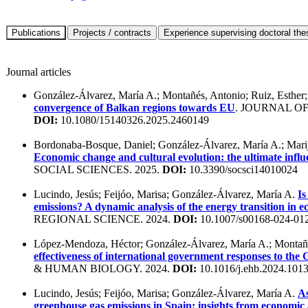
Journal articles
González-Álvarez, María A.; Montañés, Antonio; Ruiz, Esther
convergence of Balkan regions towards EU
. JOURNAL OF
DOI:
10.1080/15140326.2025.2460149
Bordonaba-Bosque, Daniel; González-Álvarez, María A.; Marij
Economic change and cultural evolution: the ultimate influ
SOCIAL SCIENCES. 2025.
DOI:
10.3390/socsci14010024
Lucindo, Jesús; Feijóo, Marisa; González-Álvarez, María A.
Is
emissions? A dynamic analysis of the energy transition in e
REGIONAL SCIENCE. 2024.
DOI:
10.1007/s00168-024-01
López-Mendoza, Héctor; González-Álvarez, María A.; Montañ
effectiveness of international government responses to t
& HUMAN BIOLOGY. 2024.
DOI:
10.1016/j.ehb.2024.101
Lucindo, Jesús; Feijóo, Marisa; González-Álvarez, María A.
As
greenhouse gas emissions in Spain: insights from economic a