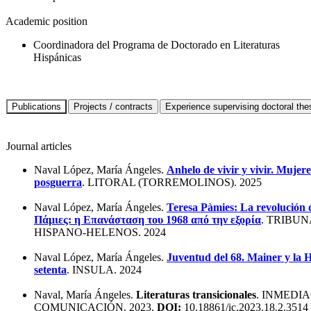
Academic position
Coordinadora del Programa de Doctorado en Literaturas
Hispánicas
Journal articles
Naval López, María Ángeles.
Anhelo de vivir y vivir. Mujere
posguerra
. LITORAL (TORREMOLINOS). 2025
Naval López, María Ángeles.
Teresa Pàmies: La revolución d
Πάμιες: η Επανάσταση του 1968 από την εξορία
. TRIBUN
HISPANO-HELENOS. 2024
Naval López, María Ángeles.
Juventud del 68. Mainer y la Hi
setenta
. INSULA. 2024
Naval, María Ángeles.
Literaturas transicionales
. INMEDI
COMUNICACIÓN. 2023.
DOI:
10.18861/ic.2023.18.2.3514