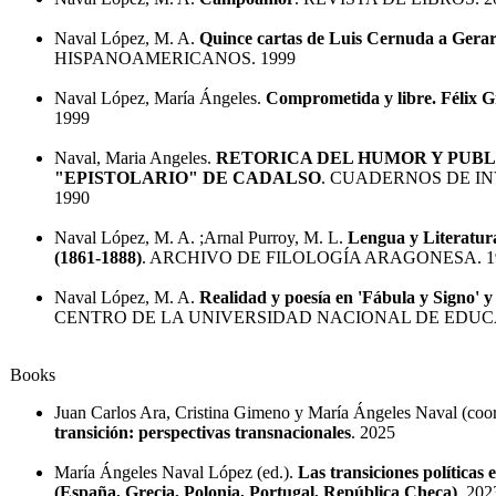
Naval López, M. A.
Quince cartas de Luis Cernuda a Gera
HISPANOAMERICANOS. 1999
Naval López, María Ángeles.
Comprometida y libre. Félix 
1999
Naval, Maria Angeles.
RETORICA DEL HUMOR Y PUBL
"EPISTOLARIO" DE CADALSO
. CUADERNOS DE I
1990
Naval López, M. A. ;Arnal Purroy, M. L.
Lengua y Literatur
(1861-1888)
. ARCHIVO DE FILOLOGÍA ARAGONESA. 1
Naval López, M. A.
Realidad y poesía en 'Fábula y Signo' y
CENTRO DE LA UNIVERSIDAD NACIONAL DE EDUCA
Books
Juan Carlos Ara, Cristina Gimeno y María Ángeles Naval (coor
transición: perspectivas transnacionales
. 2025
María Ángeles Naval López (ed.).
Las transiciones políticas 
(España, Grecia, Polonia, Portugal, República Checa)
. 202