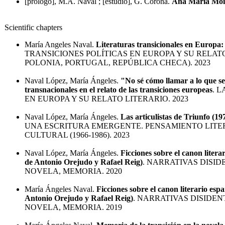
[prólogo], M.A. Naval ; [estudio], G. Corona.
Ana María Moi
Scientific chapters
María Angeles Naval.
Literaturas transicionales en Europa:
TRANSICIONES POLÍTICAS EN EUROPA Y SU RELATO
POLONIA, PORTUGAL, REPÚBLICA CHECA). 2023
Naval López, María Ángeles.
"No sé cómo llamar a lo que se
transnacionales en el relato de las transiciones europeas
. 
EN EUROPA Y SU RELATO LITERARIO. 2023
Naval López, María Ángeles.
Las articulistas de Triunfo (19
UNA ESCRITURA EMERGENTE. PENSAMIENTO LITE
CULTURAL (1966-1986). 2023
Naval López, María Ángeles.
Ficciones sobre el canon litera
de Antonio Orejudo y Rafael Reig)
. NARRATIVAS DISIDE
NOVELA, MEMORIA. 2020
María Ángeles Naval.
Ficciones sobre el canon literario esp
Antonio Orejudo y Rafael Reig)
. NARRATIVAS DISIDENTE
NOVELA, MEMORIA. 2019