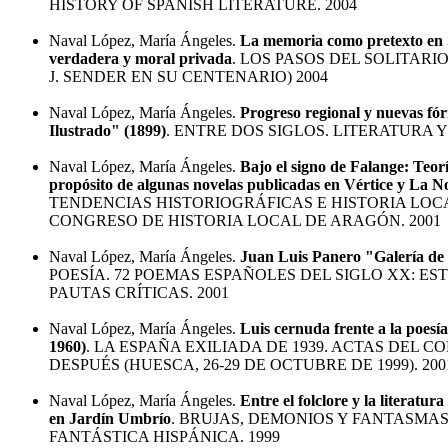
HISTORY OF SPANISH LITERATURE. 2004
Naval López, María Ángeles.
La memoria como pretexto en S
verdadera y moral privada
. LOS PASOS DEL SOLITARI
J. SENDER EN SU CENTENARIO) 2004
Naval López, María Ángeles.
Progreso regional y nuevas fó
Ilustrado" (1899)
. ENTRE DOS SIGLOS. LITERATURA 
Naval López, María Ángeles.
Bajo el signo de Falange: Teorí
propósito de algunas novelas publicadas en Vértice y La N
TENDENCIAS HISTORIOGRÁFICAS E HISTORIA LOCA
CONGRESO DE HISTORIA LOCAL DE ARAGÓN. 2001
Naval López, María Ángeles.
Juan Luis Panero "Galería de
POESÍA. 72 POEMAS ESPAÑOLES DEL SIGLO XX: E
PAUTAS CRÍTICAS. 2001
Naval López, María Ángeles.
Luis cernuda frente a la poes
1960)
. LA ESPAÑA EXILIADA DE 1939. ACTAS DEL 
DESPUÉS (HUESCA, 26-29 DE OCTUBRE DE 1999). 200
Naval López, María Ángeles.
Entre el folclore y la literatur
en Jardín Umbrío
. BRUJAS, DEMONIOS Y FANTASMAS
FANTÁSTICA HISPÁNICA. 1999