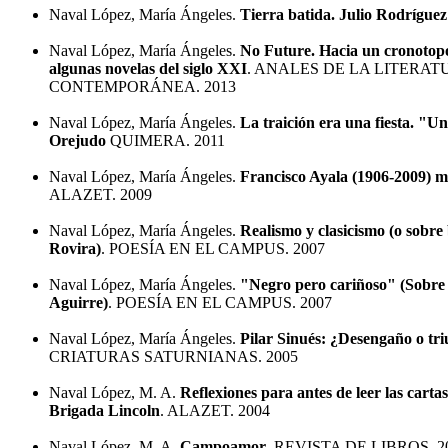
Naval López, María Ángeles.
Tierra batida. Julio Rodríguez
Naval López, María Ángeles.
No Future. Hacia un cronotopo
algunas novelas del siglo XXI
. ANALES DE LA LITERA
CONTEMPORÁNEA. 2013
Naval López, María Ángeles.
La traición era una fiesta. "
Orejudo
QUIMERA. 2011
Naval López, María Ángeles.
Francisco Ayala (1906-2009) 
ALAZET. 2009
Naval López, María Ángeles.
Realismo y clasicismo (o sobre 
Rovira)
. POESÍA EN EL CAMPUS. 2007
Naval López, María Ángeles.
"Negro pero cariñoso" (Sobre
Aguirre)
. POESÍA EN EL CAMPUS. 2007
Naval López, María Ángeles.
Pilar Sinués: ¿Desengaño o tri
CRIATURAS SATURNIANAS. 2005
Naval López, M. A.
Reflexiones para antes de leer las cartas
Brigada Lincoln
. ALAZET. 2004
Naval López, M. A.
Campoamor
. REVISTA DE LIBROS. 2