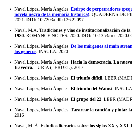
Naval López, María Ángeles.
Estirpe de perpetradores (peq
novela negra de la memoria histórica)
. QUADERNS DE FI
2021.
DOI:
10.7203/qdfed.26.22097
Naval, M.A.
Tradiciones y vías de institucionalización de la
1980
. ROMANCE NOTES. 2020.
DOI:
10.1353/rmc.2020.0
Naval López, María Ángeles.
De los márgenes al main stream
los géneros
. INSULA. 2020
Naval López, María Ángeles.
Hacia la democracia. La nueva 
Iravedra
. TURIA (TERUEL). 2017
Naval López, María Ángeles.
El triunfo difícil
. LEER (MADR
Naval López, María Ángeles.
El triunfo del Watusi
. INSULA
Naval López, María Ángeles.
El grupo del 22
. LEER (MADR
Naval López, María Ángeles.
Tararear la canción y pintar l
2016
Naval, M. Á.
Estudios literarios sobre los siglos XX y XXI
.