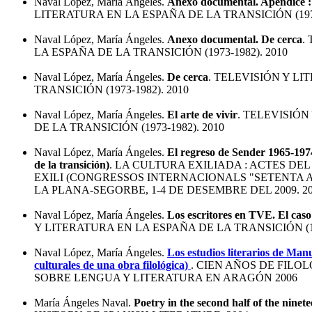
Naval López, María Ángeles.
Anexo documental. Apéndice :
LITERATURA EN LA ESPAÑA DE LA TRANSICIÓN (1973
Naval López, María Ángeles.
Anexo documental. De cerca
.
LA ESPAÑA DE LA TRANSICIÓN (1973-1982). 2010
Naval López, María Ángeles.
De cerca
. TELEVISIÓN Y L
TRANSICIÓN (1973-1982). 2010
Naval López, María Ángeles.
El arte de vivir
. TELEVISIÓN
DE LA TRANSICIÓN (1973-1982). 2010
Naval López, María Ángeles.
El regreso de Sender 1965-1974
de la transición)
. LA CULTURA EXILIADA : ACTES DE
EXILI (CONGRESSOS INTERNACIONALS "SETENTA 
LA PLANA-SEGORBE, 1-4 DE DESEMBRE DEL 2009. 2
Naval López, María Ángeles.
Los escritores en TVE. El cas
Y LITERATURA EN LA ESPAÑA DE LA TRANSICIÓN (197
Naval López, María Ángeles.
Los estudios literarios de Manu
culturales de una obra filológica)
. CIEN AÑOS DE FILO
SOBRE LENGUA Y LITERATURA EN ARAGÓN 2006
María Ángeles Naval.
Poetry in the second half of the ninet