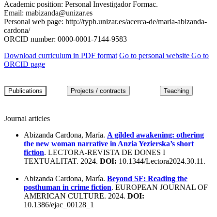
Academic position:
Personal Investigador Formac.
Email:
mabizanda@unizar.es
Personal web page:
http://typh.unizar.es/acerca-de/maria-abizanda-
cardona/
ORCID number:
0000-0001-7144-9583
Download curriculum in PDF format
Go to personal website
Go to
ORCID page
Journal articles
Abizanda Cardona, María.
A gilded awakening: othering
the new woman narrative in Anzia Yezierska’s short
fiction
. LECTORA-REVISTA DE DONES I
TEXTUALITAT. 2024.
DOI:
10.1344/Lectora2024.30.11.
Abizanda Cardona, María.
Beyond SF: Reading the
posthuman in crime fiction
. EUROPEAN JOURNAL OF
AMERICAN CULTURE. 2024.
DOI:
10.1386/ejac_00128_1