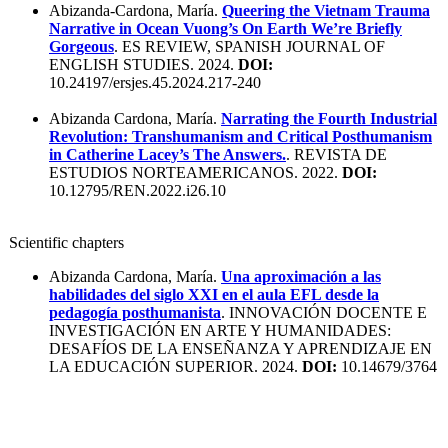
Abizanda-Cardona, María.
Queering the Vietnam Trauma
Narrative in Ocean Vuong’s On Earth We’re Briefly
Gorgeous
. ES REVIEW, SPANISH JOURNAL OF
ENGLISH STUDIES. 2024.
DOI:
10.24197/ersjes.45.2024.217-240
Abizanda Cardona, María.
Narrating the Fourth Industrial
Revolution: Transhumanism and Critical Posthumanism
in Catherine Lacey’s The Answers.
. REVISTA DE
ESTUDIOS NORTEAMERICANOS. 2022.
DOI:
10.12795/REN.2022.i26.10
Scientific chapters
Abizanda Cardona, María.
Una aproximación a las
habilidades del siglo XXI en el aula EFL desde la
pedagogía posthumanista
. INNOVACIÓN DOCENTE E
INVESTIGACIÓN EN ARTE Y HUMANIDADES:
DESAFÍOS DE LA ENSEÑANZA Y APRENDIZAJE EN
LA EDUCACIÓN SUPERIOR. 2024.
DOI:
10.14679/3764