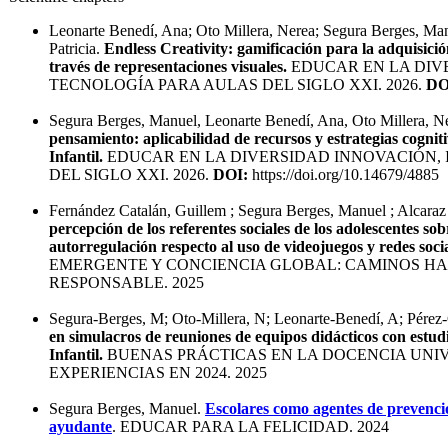
Leonarte Benedí, Ana; Oto Millera, Nerea; Segura Berges, Man
Patricia.
Endless Creativity: gamificación para la adquisició
través de representaciones visuales.
EDUCAR EN LA DIVE
TECNOLOGÍA PARA AULAS DEL SIGLO XXI. 2026.
DO
Segura Berges, Manuel, Leonarte Benedí, Ana, Oto Millera, N
pensamiento: aplicabilidad de recursos y estrategias cogni
Infantil.
EDUCAR EN LA DIVERSIDAD INNOVACIÓN, 
DEL SIGLO XXI. 2026.
DOI:
https://doi.org/10.14679/4885
Fernández Catalán, Guillem ; Segura Berges, Manuel ; Alcaraz
percepción de los referentes sociales de los adolescentes so
autorregulación respecto al uso de videojuegos y redes soci
EMERGENTE Y CONCIENCIA GLOBAL: CAMINOS HAC
RESPONSABLE. 2025
Segura-Berges, M; Oto-Millera, N; Leonarte-Benedí, A; Pérez-
en simulacros de reuniones de equipos didácticos con estu
Infantil.
BUENAS PRÁCTICAS EN LA DOCENCIA UNIV
EXPERIENCIAS EN 2024. 2025
Segura Berges, Manuel.
Escolares como agentes de prevenci
ayudante
. EDUCAR PARA LA FELICIDAD. 2024