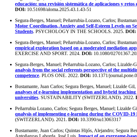
educación: una revisión sistemática de aplicaciones y retos
DOI:
10.51698/aloma.2025.43.1.43-51
Segura-Berges, Manuel; Peñarrubia-Lozano, Carlos; Bustamant
Motor Coordination, Anxiety and Self‐Esteem Levels on S
Students
. PSYCHOLOGY IN THE SCHOOLS. 2025.
DOI:
Segura-Berges, Manuel; Peñarrubia-Lozano, Carlos; Bustamant
empirical exploration based on a moderated mediation ap
EXERCISE AND SPORT. 2024.
DOI:
10.1080/02701367.20
Segura-Berges, Manuel; Peñarrubia-Lozano, Carlos; Lizalde-G
analysis from the social referents perspective of the multid
competence
. PLOS ONE. 2022.
DOI:
10.1371/journal.pone.
Bustamante, Juan Carlos; Segura Berges, Manuel; Lizalde Gil
analyses of e-learning implementation and hybrid teaching
universities
. SUSTAINABILITY (SWITZERLAND). 2022.
Peñarrubia Lozano, Carlos; Segura Berges, Manuel; Lizalde G
qnalysis of implementing e-learning during the COVID-19
(SWITZERLAND). 2021.
DOI:
10.3390/su13063317
Bustamante, Juan Carlos; Quintas Hijós, Alejandro; Segura Be
Antoñanzas Laborda, José Luis.
Impact of an exergame-base