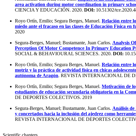
area activation during motor coordination in primary school
CIENCIA Y EDUCACIÓN. 2020.
DOI:
10.51302/tce.2020.4
Royo Ortín, Emilio; Segura Berges, Manuel.
Relación entre lo
miedo ante el fracaso en las clases de Educación Física en 
2020
Segura-Berges, Manuel; Bustamante, Juan Carlos.
Analysis O
Perception Of Motor Competence In Primary Education P
SOCIAL & BEHAVIOURAL SCIENCES. 2020.
DOI:
10.15
Royo Ortín, Emilio; Segura Berges, Manuel.
Relación entre lo
motriz y la práctica de actividad física en chicas adolesce
autónoma de Aragón
. REVISTA INTERNACIONAL DE D
Royo Ortín, Emilio; Segura Berges, Manuel.
Motivación de lo
estudiantes de educación secundaria obligatoria en la Co
DE DEPORTES COLECTIVOS. 2019
Segura-Berges, Manuel; Bustamante, Juan Carlos.
Análisis de
y concertados hacia la inclusión del ajedrez como herramien
REVISTA INTERNACIONAL DE DEPORTES COLECTIVO
Scientific chapters