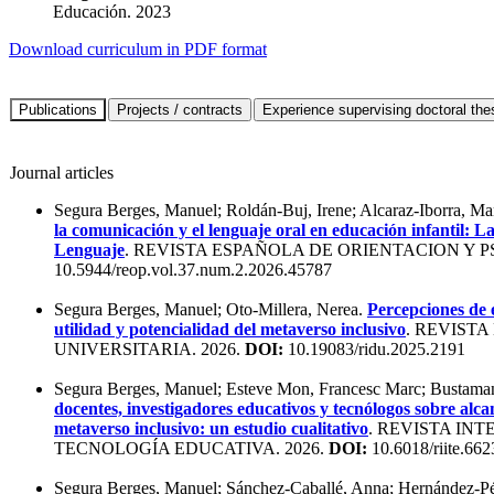
Educación. 2023
Download curriculum in PDF format
Journal articles
Segura Berges, Manuel; Roldán-Buj, Irene; Alcaraz-Iborra, M
la comunicación y el lenguaje oral en educación infantil: La
Lenguaje
. REVISTA ESPAÑOLA DE ORIENTACION Y P
10.5944/reop.vol.37.num.2.2026.45787
Segura Berges, Manuel; Oto-Millera, Nerea.
Percepciones de e
utilidad y potencialidad del metaverso inclusivo
. REVIST
UNIVERSITARIA. 2026.
DOI:
10.19083/ridu.2025.2191
Segura Berges, Manuel; Esteve Mon, Francesc Marc; Bustamant
docentes, investigadores educativos y tecnólogos sobre alcan
metaverso inclusivo: un estudio cualitativo
. REVISTA IN
TECNOLOGÍA EDUCATIVA. 2026.
DOI:
10.6018/riite.66
Segura Berges, Manuel; Sánchez-Caballé, Anna; Hernández-P