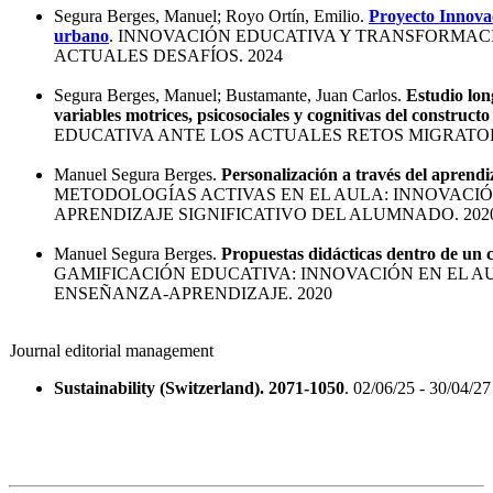
Segura Berges, Manuel; Royo Ortín, Emilio.
Proyecto Innovac
urbano
. INNOVACIÓN EDUCATIVA Y TRANSFORMACI
ACTUALES DESAFÍOS. 2024
Segura Berges, Manuel; Bustamante, Juan Carlos.
Estudio long
variables motrices, psicosociales y cognitivas del construc
EDUCATIVA ANTE LOS ACTUALES RETOS MIGRATORI
Manuel Segura Berges.
Personalización a través del aprendiz
METODOLOGÍAS ACTIVAS EN EL AULA: INNOVACI
APRENDIZAJE SIGNIFICATIVO DEL ALUMNADO. 202
Manuel Segura Berges.
Propuestas didácticas dentro de un 
GAMIFICACIÓN EDUCATIVA: INNOVACIÓN EN EL A
ENSEÑANZA-APRENDIZAJE. 2020
Journal editorial management
Sustainability (Switzerland). 2071-1050
. 02/06/25 - 30/04/27