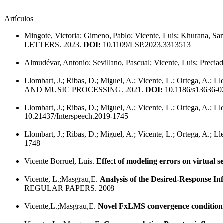
Artículos
Mingote, Victoria; Gimeno, Pablo; Vicente, Luis; Khurana, Sam
LETTERS. 2023.
DOI:
10.1109/LSP.2023.3313513
Almudévar, Antonio; Sevillano, Pascual; Vicente, Luis; Precia
Llombart, J.; Ribas, D.; Miguel, A.; Vicente, L.; Ortega, A.; Ll
AND MUSIC PROCESSING. 2021.
DOI:
10.1186/s13636-0
Llombart, J.; Ribas, D.; Miguel, A.; Vicente, L.; Ortega, A.; Ll
10.21437/Interspeech.2019-1745
Llombart, J.; Ribas, D.; Miguel, A.; Vicente, L.; Ortega, A.; Ll
1748
Vicente Borruel, Luis.
Effect of modeling errors on virtual s
Vicente, L.;Masgrau,E.
Analysis of the Desired-Response I
REGULAR PAPERS. 2008
Vicente,L.;Masgrau,E.
Novel FxLMS convergence condition w