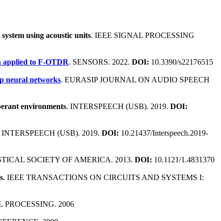
n system using acoustic units
. IEEE SIGNAL PROCESSING
n applied to F-OTDR
. SENSORS. 2022.
DOI:
10.3390/s22176515
ep neural networks
. EURASIP JOURNAL ON AUDIO SPEECH
berant environments
. INTERSPEECH (USB). 2019.
DOI:
. INTERSPEECH (USB). 2019.
DOI:
10.21437/Interspeech.2019-
TICAL SOCIETY OF AMERICA. 2013.
DOI:
10.1121/1.4831370
s
. IEEE TRANSACTIONS ON CIRCUITS AND SYSTEMS I:
 PROCESSING. 2006