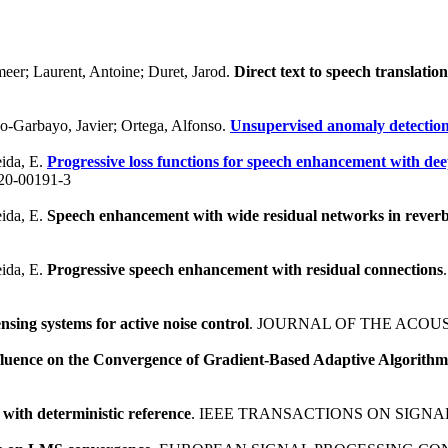
eer; Laurent, Antoine; Duret, Jarod.
Direct text to speech translatio
do-Garbayo, Javier; Ortega, Alfonso.
Unsupervised anomaly detectio
eida, E.
Progressive loss functions for speech enhancement with de
20-00191-3
eida, E.
Speech enhancement with wide residual networks in rever
eida, E.
Progressive speech enhancement with residual connections
ensing systems for active noise control
. JOURNAL OF THE ACOUS
nfluence on the Convergence of Gradient-Based Adaptive Algorithm
ith deterministic reference
. IEEE TRANSACTIONS ON SIGNAL