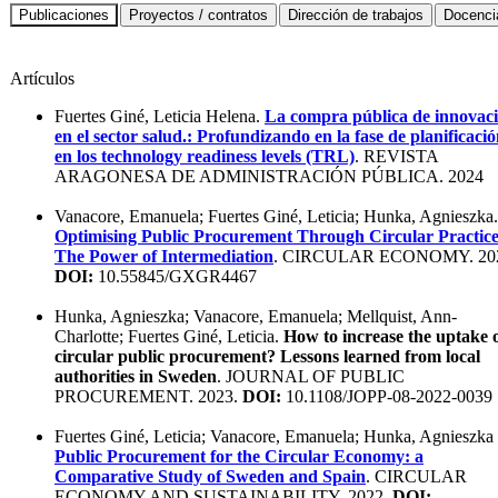
Artículos
Fuertes Giné, Leticia Helena.
La compra pública de innovac
en el sector salud.: Profundizando en la fase de planificació
en los technology readiness levels (TRL)
. REVISTA
ARAGONESA DE ADMINISTRACIÓN PÚBLICA. 2024
Vanacore, Emanuela; Fuertes Giné, Leticia; Hunka, Agnieszka.
Optimising Public Procurement Through Circular Practice
The Power of Intermediation
. CIRCULAR ECONOMY. 20
DOI:
10.55845/GXGR4467
Hunka, Agnieszka; Vanacore, Emanuela; Mellquist, Ann-
Charlotte; Fuertes Giné, Leticia.
How to increase the uptake 
circular public procurement? Lessons learned from local
authorities in Sweden
. JOURNAL OF PUBLIC
PROCUREMENT. 2023.
DOI:
10.1108/JOPP-08-2022-0039
Fuertes Giné, Leticia; Vanacore, Emanuela; Hunka, Agnieszka
Public Procurement for the Circular Economy: a
Comparative Study of Sweden and Spain
. CIRCULAR
ECONOMY AND SUSTAINABILITY. 2022.
DOI: