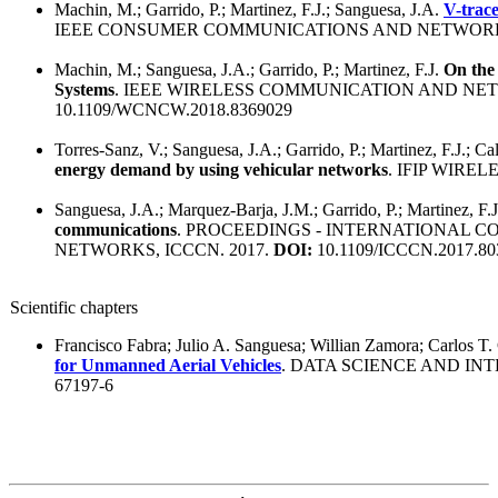
Machin, M.; Garrido, P.; Martinez, F.J.; Sanguesa, J.A.
V-trac
IEEE CONSUMER COMMUNICATIONS AND NETWORK
Machin, M.; Sanguesa, J.A.; Garrido, P.; Martinez, F.J.
On the 
Systems
. IEEE WIRELESS COMMUNICATION AND NE
10.1109/WCNCW.2018.8369029
Torres-Sanz, V.; Sanguesa, J.A.; Garrido, P.; Martinez, F.J.; C
energy demand by using vehicular networks
. IFIP WIREL
Sanguesa, J.A.; Marquez-Barja, J.M.; Garrido, P.; Martinez, F.
communications
. PROCEEDINGS - INTERNATIONAL
NETWORKS, ICCCN. 2017.
DOI:
10.1109/ICCCN.2017.80
Scientific chapters
Francisco Fabra; Julio A. Sanguesa; Willian Zamora; Carlos T.
for Unmanned Aerial Vehicles
. DATA SCIENCE AND INT
67197-6