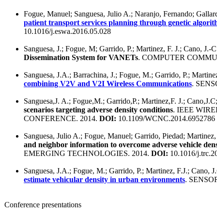
Fogue, Manuel; Sanguesa, Julio A.; Naranjo, Fernando; Gallard
patient transport services planning through genetic algori
10.1016/j.eswa.2016.05.028
Sanguesa, J.; Fogue, M; Garrido, P.; Martinez, F. J.; Cano, J.-C
Dissemination System for VANETs
. COMPUTER COMMUN
Sanguesa, J.A.; Barrachina, J.; Fogue, M.; Garrido, P.; Martine
combining V2V and V2I Wireless Communications
. SENS
Sanguesa,J. A.; Fogue,M.; Garrido,P.; Martinez,F. J.; Cano,J.C;
scenarios targeting adverse density conditions
. IEEE WI
CONFERENCE. 2014.
DOI:
10.1109/WCNC.2014.6952786
Sanguesa, Julio A.; Fogue, Manuel; Garrido, Piedad; Martinez, 
and neighbor information to overcome adverse vehicle dens
EMERGING TECHNOLOGIES. 2014.
DOI:
10.1016/j.trc.2
Sanguesa, J.A.; Fogue, M.; Garrido, P.; Martinez, F.J.; Cano, J
estimate vehicular density in urban environments
. SENSOR
Conference presentations