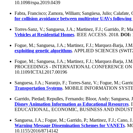
10.1098/rspa.2019.0439
Fabra, Francisco; Zamora, William; Sangüesa, Julio; Calafate, 
for collision avoidance between multirotor UAVs following
Torres-Sanz, V.; Sanguesa, J.A.; Martinez, F.J.; Garrido, P.; M
Vehicles at Residential Homes
. IEEE ACCESS. 2018.
DOI:
Fogue, M.; Sanguesa, J.A.; Martinez, F.J.; Marquez-Barja, J.M
exploiting genetic algorithms
. APPLIED SCIENCES (SWIT
Fogue, M.; Sanguesa, J.A.; Martinez, F.J.; Marquez-Barja, J.M
PROCEEDINGS - INTERNATIONAL CONFERENCE ON TO
10.1109/ICTAI.2017.00196
Sanguesa, J.A.; Naranjo, F.; Torres-Sanz, V.; Fogue, M.; Garrid
Transportation Systems
. MOBILE INFORMATION SYSTE
Garrido, Piedad; Repulles, Fernando; Bloor, Andy; Sanguesa, Ju
Disney Animation Information as Educational Resources
.
EDUCATIONAL, ECONOMIC, BUSINESS AND INDUSTR
Sanguesa, J.A.; Fogue, M.; Garrido, P.; Martinez, F.J.; Cano, J
Warning Message Dissemination Schemes for VANETs
. M
10.1155/2016/8714142