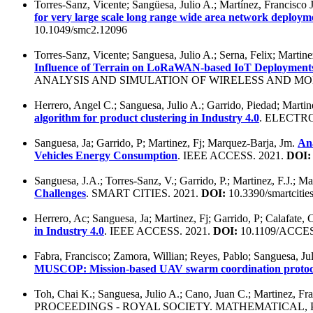
Torres-Sanz, Vicente; Sangüesa, Julio A.; Martínez, Francisco J
for very large scale long range wide area network deployme
10.1049/smc2.12096
Torres-Sanz, Vicente; Sanguesa, Julio A.; Serna, Felix; Martine
Influence of Terrain on LoRaWAN-based IoT Deployment
ANALYSIS AND SIMULATION OF WIRELESS AND MOB
Herrero, Angel C.; Sanguesa, Julio A.; Garrido, Piedad; Martine
algorithm for product clustering in Industry 4.0
. ELECTRO
Sanguesa, Ja; Garrido, P; Martinez, Fj; Marquez-Barja, Jm.
Ana
Vehicles Energy Consumption
. IEEE ACCESS. 2021.
DOI:
Sanguesa, J.A.; Torres-Sanz, V.; Garrido, P.; Martinez, F.J.; M
Challenges
. SMART CITIES. 2021.
DOI:
10.3390/smartciti
Herrero, Ac; Sanguesa, Ja; Martinez, Fj; Garrido, P; Calafate, 
in Industry 4.0
. IEEE ACCESS. 2021.
DOI:
10.1109/ACCES
Fabra, Francisco; Zamora, Willian; Reyes, Pablo; Sanguesa, Jul
MUSCOP: Mission-based UAV swarm coordination protoc
Toh, Chai K.; Sanguesa, Julio A.; Cano, Juan C.; Martinez, Fr
PROCEEDINGS - ROYAL SOCIETY. MATHEMATICAL, 