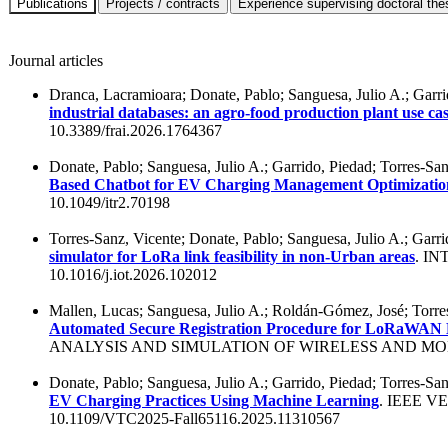
Journal articles
Dranca, Lacramioara; Donate, Pablo; Sanguesa, Julio A.; Garri
industrial databases: an agro-food production plant use ca
10.3389/frai.2026.1764367
Donate, Pablo; Sanguesa, Julio A.; Garrido, Piedad; Torres-Sanz
Based Chatbot for EV Charging Management Optimizatio
10.1049/itr2.70198
Torres-Sanz, Vicente; Donate, Pablo; Sanguesa, Julio A.; Garri
simulator for LoRa link feasibility in non-Urban areas
. I
10.1016/j.iot.2026.102012
Mallen, Lucas; Sanguesa, Julio A.; Roldán-Gómez, José; Torres
Automated Secure Registration Procedure for LoRaWAN 
ANALYSIS AND SIMULATION OF WIRELESS AND MOB
Donate, Pablo; Sanguesa, Julio A.; Garrido, Piedad; Torres-Sanz
EV Charging Practices Using Machine Learning
. IEEE 
10.1109/VTC2025-Fall65116.2025.11310567