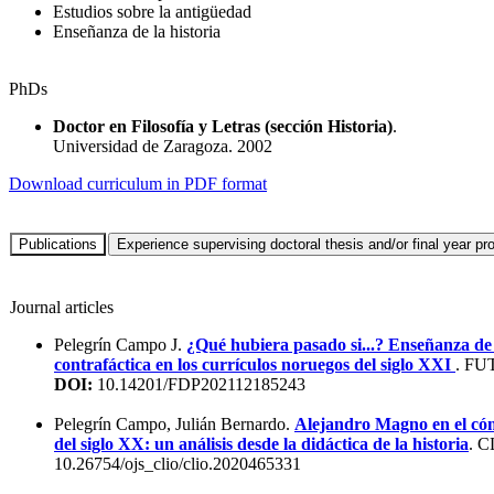
Estudios sobre la antigüedad
Enseñanza de la historia
PhDs
Doctor en Filosofía y Letras (sección Historia)
.
Universidad de Zaragoza. 2002
Download curriculum in PDF format
Journal articles
Pelegrín Campo J.
¿Qué hubiera pasado si...? Enseñanza de l
contrafáctica en los currículos noruegos del siglo XXI
. FU
DOI:
10.14201/FDP202112185243
Pelegrín Campo, Julián Bernardo.
Alejandro Magno en el có
del siglo XX: un análisis desde la didáctica de la historia
. 
10.26754/ojs_clio/clio.2020465331