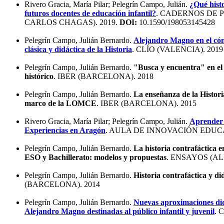
Rivero Gracia, María Pilar; Pelegrín Campo, Julián.
¿Qué histo
futuros docentes de educación infantil?
. CADERNOS DE 
CARLOS CHAGAS). 2019.
DOI:
10.1590/198053145428
Pelegrín Campo, Julián Bernardo.
Alejandro Magno en el cóm
clásica y didáctica de la Historia
. CLÍO (VALENCIA). 2019
Pelegrín Campo, Julián Bernardo.
"Busca y encuentra" en el
histórico
. IBER (BARCELONA). 2018
Pelegrín Campo, Julián Bernardo.
La enseñanza de la Histor
marco de la LOMCE
. IBER (BARCELONA). 2015
Rivero Gracia, María Pilar; Pelegrín Campo, Julián.
Aprender 
Experiencias en Aragón
. AULA DE INNOVACIÓN EDUCA
Pelegrín Campo, Julián Bernardo.
La historia contrafáctica e
ESO y Bachillerato: modelos y propuestas
. ENSAYOS (AL
Pelegrín Campo, Julián Bernardo.
Historia contrafáctica y did
(BARCELONA). 2014
Pelegrín Campo, Julián Bernardo.
Nuevas aproximaciones didá
Alejandro Magno destinadas al público infantil y juvenil
. 