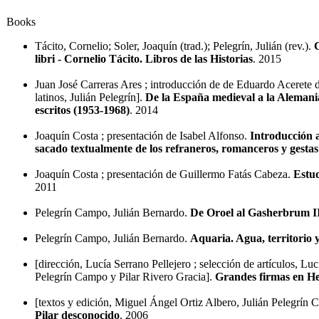
Books
Tácito, Cornelio; Soler, Joaquín (trad.); Pelegrín, Julián (rev.).
C
libri - Cornelio Tácito. Libros de las Historias
. 2015
Juan José Carreras Ares ; introducción de de Eduardo Acerete de
latinos, Julián Pelegrín].
De la España medieval a la Aleman
escritos (1953-1968)
. 2014
Joaquín Costa ; presentación de Isabel Alfonso.
Introducción a
sacado textualmente de los refraneros, romanceros y gestas
Joaquín Costa ; presentación de Guillermo Fatás Cabeza.
Estud
2011
Pelegrín Campo, Julián Bernardo.
De Oroel al Gasherbrum I
Pelegrín Campo, Julián Bernardo.
Aquaria. Agua, territorio 
[dirección, Lucía Serrano Pellejero ; selección de artículos, Luc
Pelegrín Campo y Pilar Rivero Gracia].
Grandes firmas en H
[textos y edición, Miguel Ángel Ortiz Albero, Julián Pelegrín 
Pilar desconocido
. 2006