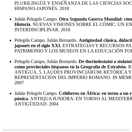
PLURILINGÜE Y ENSEÑANZA DE LAS CIENCIAS SO
HISPANO-JAPONÉS. 2018
Julián Pelegrín Campo.
Otra Segunda Guerra Mundial: cómic,
Historia
. NUEVAS VISIONES SOBRE EL CÓMIC: UN 
INTERDISCIPLINAR. 2018
Pelegrín Campo, Julián Bernardo.
Antigüedad clásica, didáct
japonés en el siglo XXI
. ESTRATEGIAS Y RECURSOS P
PATRIMONIO Y LOS MUSEOS EN LA EDUCACIÓN FOR
Pelegrín Campo, Julián Bernardo.
De theriodestatoi a stolatoi:
como provinciales hispanos en la Geografía de Estrabón
. 
ANTIGUA, 5. LAUDES PROVINCIARUM: RETÓRICA Y 
REPRESENTACIÓN DEL IMPERIO ROMANO. IN MEM
2007
Julián Pelegrín Campo.
Celtíberos en África: en torno a un 
púnica
. ANTIQUA IUNIORA: EN TORNO AL MEDITER
ANTIGÜEDAD. 2004