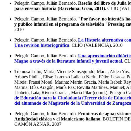
Pelegrín Campo, Julián Bernardo.
Reseña del libro de Julia
para enseñar historia (Barcelona: Graó, 2011)
. CLÍO (VAL
Pelegrín Campo, Julián Bernardo.
"Por favor, no intentéis h
y público infantil en el programa de televisión "Pressing c
2010
Pelegrín Campo, Julián Bernardo.
La Historia alternativa co
Una revisión historiográfica
. CLÍO (VALENCIA). 2010
Pelegrín Campo, Julián Bernardo.
Una aproximación didáctica
Magno a través de la literatura infantil y juvenil actual
. C
Tremosa Luño, María; Vicente Sansegundo, Marta; Aldea Yus, L
Arbués Pinilla, Elisa; Lorenzo Laliena Nerín, Félix; Lasaosa Pel
Mireia; Fransi Moral, Marina; Martín Gracia, María Isabel; Rey
Marina; Díaz Aragón, María Paz; Revilla Martínez, Manuel; A
Llobeto, Laia; Rivero Gracia , María Pilar (coord.); Pelegrín C
de Educación para la Ciudadanía (Tercer ciclo de Educaci
del alumnado de Magisterio de la Universidad de Zaragoza
Pelegrín Campo, Julián Bernardo.
Fronteras de agua; visione
Antigüedad clásica y el Manierismo italiano
. BOLETÍN D
CAMÓN AZNAR. 2007