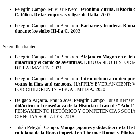
Pelegrín Campo, Mª Pilar Rivero.
Jerónimo Zurita. Historia 
Católico. De las empresas y ligas de Italia
. 2005
Pelegrín Campo, Julián Bernardo.
Barbarie y frontera. Roma
durante los siglos III-I a.C.
2003
Scientific chapters
Pelegrín Campo, Julián Bernardo.
Alejandro Magno en el tebe
didáctica y el cómic de aventuras
. DIBUJANDO HISTORI
DE LA IMAGEN. 2021
Pelegrín Campo, Julián Bernardo.
Introduction: a contempora
young in films and cartoons
. HAPPILY EVER ANCIENT: 
FOR CHILDREN IN VISUAL MEDIA. 2020
Delgado-Algarra, Emilio José; Pelegrín Campo, Julián Bernar
didáctico en la enseñanza de la Historia: el caso de "Adol
PENSAMIENTO HISTÓRICO Y COMPETENCIAS SOCIA
CIENCIAS SOCIALES. 2018
Julián Pelegrín Campo.
Manga japonés y didáctica de la Histo
cotidiana de la Roma imperial en Thermæ Romæ y Plinivs