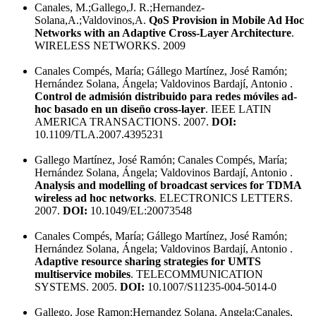
Canales, M.;Gallego,J. R.;Hernandez-
Solana,A.;Valdovinos,A.
QoS Provision in Mobile Ad Hoc
Networks with an Adaptive Cross-Layer Architecture
.
WIRELESS NETWORKS. 2009
Canales Compés, María; Gállego Martínez, José Ramón;
Hernández Solana, Ángela; Valdovinos Bardají, Antonio .
Control de admisión distribuido para redes móviles ad-
hoc basado en un diseño cross-layer
. IEEE LATIN
AMERICA TRANSACTIONS. 2007.
DOI:
10.1109/TLA.2007.4395231
Gallego Martínez, José Ramón; Canales Compés, María;
Hernández Solana, Ángela; Valdovinos Bardají, Antonio .
Analysis and modelling of broadcast services for TDMA
wireless ad hoc networks
. ELECTRONICS LETTERS.
2007.
DOI:
10.1049/EL:20073548
Canales Compés, María; Gállego Martínez, José Ramón;
Hernández Solana, Ángela; Valdovinos Bardají, Antonio .
Adaptive resource sharing strategies for UMTS
multiservice mobiles
. TELECOMMUNICATION
SYSTEMS. 2005.
DOI:
10.1007/S11235-004-5014-0
Gallego, Jose Ramon;Hernandez Solana, Angela;Canales,