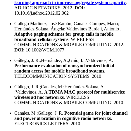
learning approach to improve aggregate system capacity
.
AD HOC NETWORKS. 2012.
DOI:
10.1016/j.adhoc.2012.02.002
Gallego Martínez, José Ramón; Canales Compés, María;
Hernández Solana, Ángela; Valdovinos Bardají, Antonio .
Adaptive paging schemes for group calls in mobile
broadband cellular systems
. WIRELESS
COMMUNICATIONS & MOBILE COMPUTING. 2012.
DOI:
10.1002/WCM.1077
Gállego, J. R.;Hernández, A.;Guío, I. ;Valdovinos, A.
Performance evaluation of nonsynchronized initial
random access for mobile broadband systems
.
TELECOMMUNICATION SYSTEMS. 2010
Gállego, J. R.;Canales, M.;Hernández Solana, A.
;Valdovinos, A.
A TDMA MAC protocol for multiservice
wireless ad hoc networks
. WIRELESS
COMMUNICATIONS & MOBILE COMPUTING. 2010
Canales, M.;Gallego, J. R.
Potential game for joint channel
and power allocation in cognitive radio networks
.
ELECTRONICS LETTERS. 2010