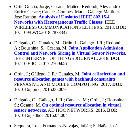
Ortín Gracia, Jorge; Cesana, Matteo; Redondi, Alessandro
Enrico Cesare; Canales Compés, María; Gállego Martínez,
José Ramón.
Analysis of Unslotted IEEE 802.15.4
Networks with Heterogeneous Traffic Classes
. IEEE
WIRELESS COMMUNICATIONS LETTERS. 2018.
DOI:
10.1109/LWC.2018.2873347
Delgado, C.; Canales, M.; Ortin, J.; Gallego, J.R.; Redondi,
A.; Bousnina, S.; Cesana, M.
Joint Application Admission
Control and Network Slicing in Virtual Sensor Networks
.
IEEE INTERNET OF THINGS JOURNAL. 2018.
DOI:
10.1109/JIOT.2017.2769446
Ortín, J.; Gállego, J. R.; Canales, M.
Joint cell selection and
resource allocation games with backhaul constraints
.
PERVASIVE AND MOBILE COMPUTING. 2017.
DOI:
10.1016/j.pmcj.2016.06.009
Delgado, C.; Gállego, J. R.; Canales, M.; Ortín, J.; Bousnina,
S.; Cesana, M.
On optimal resource allocation in virtual
sensor networks
. AD HOC NETWORKS. 2016.
DOI:
10.1016/j.adhoc.2016.04.004
Sequeira, Luis; Fernández-Navajas, Julián; Saldaña, José;