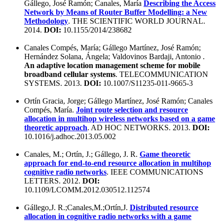
Gállego, José Ramón; Canales, María
Describing the Access
Network by Means of Router Buffer Modelling: a New
Methodology
. THE SCIENTIFIC WORLD JOURNAL.
2014.
DOI:
10.1155/2014/238682
Canales Compés, María; Gállego Martínez, José Ramón;
Hernández Solana, Ángela; Valdovinos Bardaji, Antonio .
An adaptive location management scheme for mobile
broadband cellular systems
. TELECOMMUNICATION
SYSTEMS. 2013.
DOI:
10.1007/S11235-011-9665-3
Ortín Gracia, Jorge; Gállego Martínez, José Ramón; Canales
Compés, María.
Joint route selection and resource
allocation in multihop wireless networks based on a game
theoretic approach
. AD HOC NETWORKS. 2013.
DOI:
10.1016/j.adhoc.2013.05.002
Canales, M.; Ortín, J.; Gállego, J. R.
Game theoretic
approach for end-to-end resource allocation in multihop
cognitive radio networks
. IEEE COMMUNICATIONS
LETTERS. 2012.
DOI:
10.1109/LCOMM.2012.030512.112574
Gállego,J. R.;Canales,M.;Ortín,J.
Distributed resource
allocation in cognitive radio networks with a game