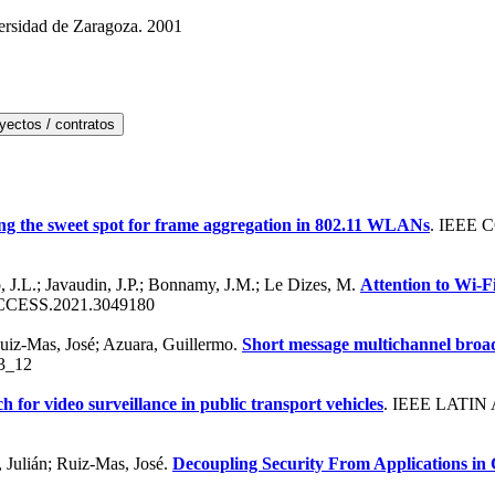
ersidad de Zaragoza. 2001
ng the sweet spot for frame aggregation in 802.11 WLANs
. IEEE
o, J.L.; Javaudin, J.P.; Bonnamy, J.M.; Le Dizes, M.
Attention to Wi-
CCESS.2021.3049180
 Ruiz-Mas, José; Azuara, Guillermo.
Short message multichannel broa
3_12
 for video surveillance in public transport vehicles
. IEEE LATI
 Julián; Ruiz-Mas, José.
Decoupling Security From Applications i