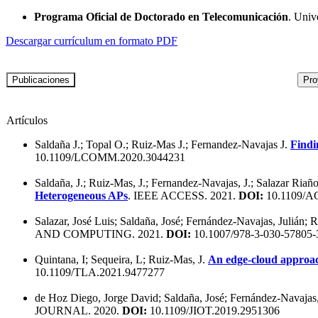
Programa Oficial de Doctorado en Telecomunicación
. Univ
Descargar currículum en formato PDF
Artículos
Saldaña J.; Topal O.; Ruiz-Mas J.; Fernandez-Navajas J.
Findi
10.1109/LCOMM.2020.3044231
Saldaña, J.; Ruiz-Mas, J.; Fernandez-Navajas, J.; Salazar Riañ
Heterogeneous APs
. IEEE ACCESS. 2021.
DOI:
10.1109/A
Salazar, José Luis; Saldaña, José; Fernández-Navajas, Julián;
AND COMPUTING. 2021.
DOI:
10.1007/978-3-030-57805-
Quintana, I; Sequeira, L; Ruiz-Mas, J.
An edge-cloud approach
10.1109/TLA.2021.9477277
de Hoz Diego, Jorge David; Saldaña, José; Fernández-Navajas,
JOURNAL. 2020.
DOI:
10.1109/JIOT.2019.2951306