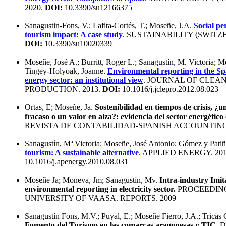
2020.
DOI:
10.3390/su12166375
Sanagustin-Fons, V.; Lafita-Cortés, T.; Moseñe, J.A.
Social pe
tourism impact: A case study
. SUSTAINABILITY (SWITZE
DOI:
10.3390/su10020339
Moseñe, José A.; Burritt, Roger L.; Sanagustín, M. Victoria; 
Tingey-Holyoak, Joanne.
Environmental reporting in the S
energy sector: an institutional view
. JOURNAL OF CLEA
PRODUCTION. 2013.
DOI:
10.1016/j.jclepro.2012.08.023
Ortas, E; Moseñe, Ja.
Sostenibilidad en tiempos de crisis, ¿u
fracaso o un valor en alza?: evidencia del sector energético
REVISTA DE CONTABILIDAD-SPANISH ACCOUNTING 
Sanagustín, Mª Victoria; Moseñe, José Antonio; Gómez y Pati
tourism: A sustainable alternative
. APPLIED ENERGY. 20
10.1016/j.apenergy.2010.08.031
Moseñe Ja; Moneva, Jm; Sanagustín, Mv.
Intra-industry Imit
environmental reporting in electricity sector.
PROCEEDING
UNIVERSITY OF VAASA. REPORTS. 2009
Sanagustín Fons, M.V.; Puyal, E.; Moseñe Fierro, J.A.; Tricas 
Fomento del Turismo en las comarcas aragonesas y TIC.
D