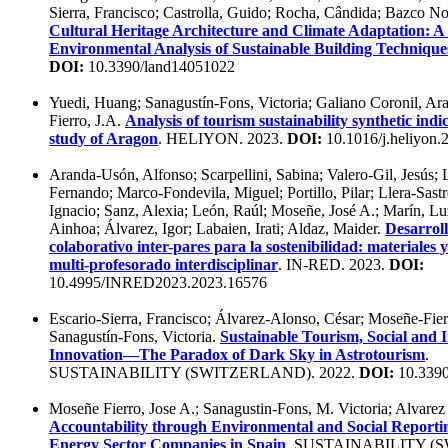
Sierra, Francisco; Castrolla, Guido; Rocha, Cândida; Bazco No
Cultural Heritage Architecture and Climate Adaptation: A 
Environmental Analysis of Sustainable Building Technique
DOI:
10.3390/land14051022
Yuedi, Huang; Sanagustín-Fons, Victoria; Galiano Coronil, Ar
Fierro, J.A.
Analysis of tourism sustainability synthetic indi
study of Aragon
. HELIYON. 2023.
DOI:
10.1016/j.heliyon.
Aranda-Usón, Alfonso; Scarpellini, Sabina; Valero-Gil, Jesús; 
Fernando; Marco-Fondevila, Miguel; Portillo, Pilar; Llera-Sastr
Ignacio; Sanz, Alexia; León, Raúl; Moseñe, José A.; Marín, Lu
Ainhoa; Álvarez, Igor; Labaien, Irati; Aldaz, Maider.
Desarrol
colaborativo inter-pares para la sostenibilidad: materiales 
multi-profesorado interdisciplinar
. IN-RED. 2023.
DOI:
10.4995/INRED2023.2023.16576
Escario-Sierra, Francisco; Álvarez-Alonso, César; Moseñe-Fierr
Sanagustín-Fons, Victoria.
Sustainable Tourism, Social and I
Innovation—The Paradox of Dark Sky in Astrotourism
.
SUSTAINABILITY (SWITZERLAND). 2022.
DOI:
10.3390
Moseñe Fierro, Jose A.; Sanagustin-Fons, M. Victoria; Alvarez
Accountability through Environmental and Social Report
Energy Sector Companies in Spain
. SUSTAINABILITY (