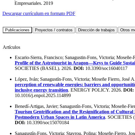
Empresariales. 2019
Descargar currículum en formato PDF
Artículos
Escario-Sierra, Francisco; Sanagustin-Fons, Victoria; Moseñe-F
Profile of the Astrotourist in Aragon—Keys to Guide Sust
SOCIETIES (BASEL). 2026.
DOI:
10.3390/soc16040117
López, Iván; Sanagustín-Fons, Victoria; Moseñe Fierro, José A
perception of renewable energies: barriers and opportuniti
inclusive energy transition
. ENERGY POLICY. 2026.
DOI:
10.1016/j.enpol.2025.114899
Benedí-Artigas, Javier; Sanagustín-Fons, Victoria; Moseñe-Fier
Tourism Gentrification and the Resignification of Cultural 
Postmodern Urban Spaces in Latin America
. SOCIETIES 
DOI:
10.3390/soc15070184
Sanagustín-Fons, Victoria; Stavrou, Polina; Moseñe-Fierro, Jos