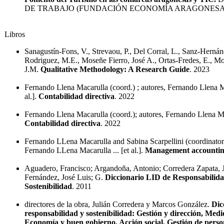
DE TRABAJO (FUNDACIÓN ECONOMÍA ARAGONESA)
Libros
Sanagustín-Fons, V., Strevaou, P., Del Corral, L., Sanz-Herná
Rodriguez, M.E., Moseñe Fierro, José A., Ortas-Fredes, E., M
J.M.
Qualitative Methodology: A Research Guide
. 2023
Fernando Llena Macarulla (coord.) ; autores, Fernando Llena Ma
al.].
Contabilidad directiva
. 2022
Fernando Llena Macarulla (coord.); autores, Fernando Llena Maca
Contabilidad directiva
. 2022
Fernando LLena Macarulla and Sabina Scarpellini (coordinators
Fernando LLena Macarulla ... [et al.].
Management accounti
Aguadero, Francisco; Argandoña, Antonio; Corredera Zapata, 
Fernández, José Luis; G.
Diccionario LID de Responsabilida
Sostenibilidad
. 2011
directores de la obra, Julián Corredera y Marcos González.
Dic
responsabilidad y sostenibilidad: Gestión y dirección, Med
Economía y buen gobierno, Acción social, Gestión de perso