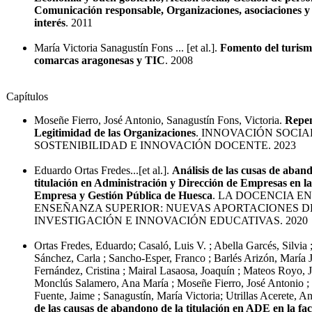
Comunicación responsable, Organizaciones, asociaciones y
interés
. 2011
María Victoria Sanagustín Fons ... [et al.].
Fomento del turism
comarcas aragonesas y TIC
. 2008
Capítulos
Moseñe Fierro, José Antonio, Sanagustín Fons, Victoria.
Repen
Legitimidad de las Organizaciones
. INNOVACIÓN SOCIA
SOSTENIBILIDAD E INNOVACIÓN DOCENTE. 2023
Eduardo Ortas Fredes...[et al.].
Análisis de las cusas de aban
titulación en Administración y Dirección de Empresas en l
Empresa y Gestión Pública de Huesca
. LA DOCENCIA EN
ENSEÑANZA SUPERIOR: NUEVAS APORTACIONES D
INVESTIGACIÓN E INNOVACIÓN EDUCATIVAS. 2020
Ortas Fredes, Eduardo; Casaló, Luis V. ; Abella Garcés, Silvia 
Sánchez, Carla ; Sancho-Esper, Franco ; Barlés Arizón, María 
Fernández, Cristina ; Mairal Lasaosa, Joaquín ; Mateos Royo, 
Monclús Salamero, Ana María ; Moseñe Fierro, José Antonio 
Fuente, Jaime ; Sanagustín, María Victoria; Utrillas Acerete, A
de las causas de abandono de la titulación en ADE en la fa