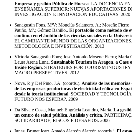
Empresa y gestión Pública de Huesca
. LA DOCENCIA EN
ENSEÑANZA SUPERIOR: NUEVAS APORTACIONES D
INVESTIGACIÓN E INNOVACIÓN EDUCATIVAS. 2020
Sanagustín Fons, MªV; Monclús Salamero, A.; Moseñe Fierro,
Patiño, Mª.; Gómez Bahillo,.
El portafolio como método de e
continua en el ámbito de las ciencias sociales en la Univer
EL CAMBIANTE MUNDO DE LAS ORGANIZACIONES.
METODOLOGÍA E INVESTIGACIÓN. 2013
Victoria Sanagustin Fons; Jose Antonio Mosene Fierro; Maria
Laura Arena Luna.
Sustainable Tourism in Aragon, a Case o
Inside Region
. STRATEGIES FOR TOURISM INDUSTRY
MACRO PERSPECTIVES. 2012
Nova, P. y Del Pino, J.A. (coords.).
Analisis de las memorias 
de las empresas productoras de electricidad eólica en Españ
desde la teoria institucional
. SOCIEDAD Y TECNOLOGÍA
FUTURO NOS ESPERA?. 2009
Da Silva e Costa, Manuel; Engrácia Leandro, Maria.
La gestió
un centro de salud pública. Análisis y crítica.
PARTICIPAÇ
SOLIDARIDADE, RISCOS E DESAFIOS. 2006
Ignasi Brunet Icart, Amado Alarcón Alarcón (coords.).
El espa