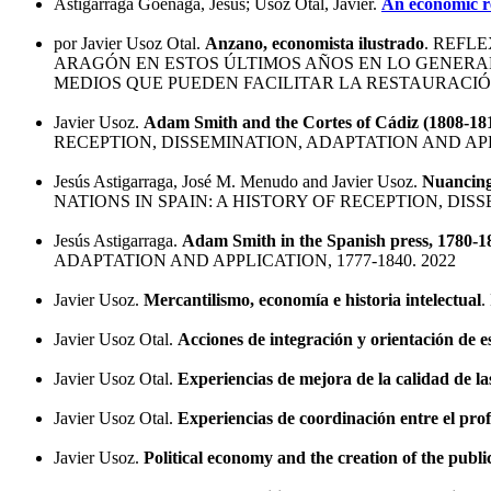
Astigarraga Goenaga, Jesús; Usoz Otal, Javier.
An economic re
por Javier Usoz Otal.
Anzano, economista ilustrado
. REFL
ARAGÓN EN ESTOS ÚLTIMOS AÑOS EN LO GENERAL
MEDIOS QUE PUEDEN FACILITAR LA RESTAURACIÓ
Javier Usoz.
Adam Smith and the Cortes of Cádiz (1808-181
RECEPTION, DISSEMINATION, ADAPTATION AND APPLI
Jesús Astigarraga, José M. Menudo and Javier Usoz.
Nuancing
NATIONS IN SPAIN: A HISTORY OF RECEPTION, DISS
Jesús Astigarraga.
Adam Smith in the Spanish press, 1780-1
ADAPTATION AND APPLICATION, 1777-1840. 2022
Javier Usoz.
Mercantilismo, economía e historia intelectual
.
Javier Usoz Otal.
Acciones de integración y orientación de e
Javier Usoz Otal.
Experiencias de mejora de la calidad de las
Javier Usoz Otal.
Experiencias de coordinación entre el prof
Javier Usoz.
Political economy and the creation of the publ