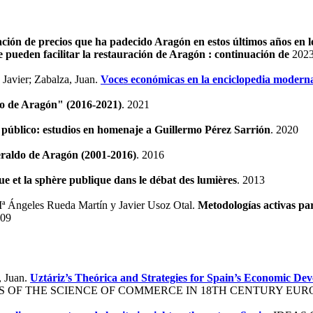
ración de precios que ha padecido Aragón en estos últimos años en l
 pueden facilitar la restauración de Aragón : continuación de
202
 Javier; Zabalza, Juan.
Voces económicas en la enciclopedia modern
do de Aragón" (2016-2021)
. 2021
n público: estudios en homenaje a Guillermo Pérez Sarrión
. 2020
eraldo de Aragón (2001-2016)
. 2016
e et la sphère publique dans le débat des lumières
. 2013
ª Ángeles Rueda Martín y Javier Usoz Otal.
Metodologías activas par
009
, Juan.
Uztáriz’s Theórica and Strategies for Spain’s Economic De
 OF THE SCIENCE OF COMMERCE IN 18TH CENTURY EUROP