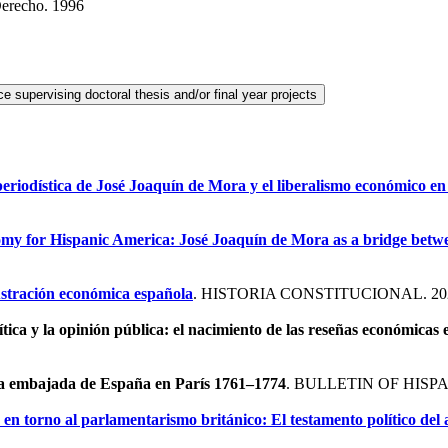
Derecho. 1996
eriodística de José Joaquín de Mora y el liberalismo económico en e
nomy for Hispanic America: José Joaquín de Mora as a bridge betw
ustración económica española
. HISTORIA CONSTITUCIONAL. 20
ítica y la opinión pública: el nacimiento de las reseñas económica
 la embajada de España en París 1761–1774
. BULLETIN OF HISPA
en torno al parlamentarismo británico: El testamento político del