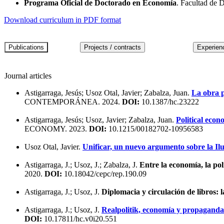
Programa Oficial de Doctorado en Economía
. Facultad de 
Download curriculum in PDF format
Journal articles
Astigarraga, Jesús; Usoz Otal, Javier; Zabalza, Juan.
La obra p
CONTEMPORÁNEA. 2024.
DOI:
10.1387/hc.23222
Astigarraga, Jesús; Usoz, Javier; Zabalza, Juan.
Political eco
ECONOMY. 2023.
DOI:
10.1215/00182702-10956583
Usoz Otal, Javier.
Unificar, un nuevo argumento sobre la Il
Astigarraga, J.; Usoz, J.; Zabalza, J.
Entre la economía, la pol
2020.
DOI:
10.18042/cepc/rep.190.09
Astigarraga, J.; Usoz, J.
Diplomacia y circulación de libros:
Astigarraga, J.; Usoz, J.
Realpolitik, economía y propaganda 
DOI:
10.17811/hc.v0i20.551