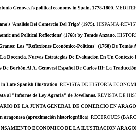
tonio Genovesi's political economy in Spain, 1778-1800
. MEDITE
no's 'Analisis Del Comercio Del Trigo' (1975)
. HISPANIA-REVI
omic and Political Reflections' (1768) by Tomds Anzano
. HISTOR
e Granos: Las "Reflexiones Económico-Políticas" (1768) De Tomás
a Docencia. Nuevas Estrategias De Evaluacion En Un Contexto R
s De Borbón Al A. Genovesi Español De Carlos III: La Traducció
in Late Spanish Illustration
. REVISTA DE HISTORIA ECONOMI
rata al "Informe de Ley Agraria" de Jovellanos
. REVISTA DE HI
EARIO DE LA JUNTA GENERAL DE COMERCIO EN ARAG
ón aragonesa (aproximación historiográfica)
. RECERQUES (BARC
PENSAMIENTO ECONOMICO DE LA ILUSTRACION ARAG