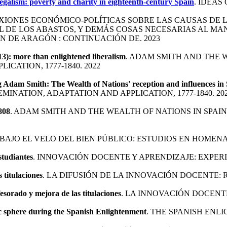
galism: poverty and charity in eighteenth-century Spain
. IDEAS
EXIONES ECONÓMICO-POLÍTICAS SOBRE LAS CAUSAS DE 
 DE LOS ABASTOS, Y DEMÁS COSAS NECESARIAS AL MA
N DE ARAGÓN : CONTINUACIÓN DE. 2023
3): more than enlightened liberalism
. ADAM SMITH AND THE W
CATION, 1777-1840. 2022
 Adam Smith: The Wealth of Nations' reception and influences in
EMINATION, ADAPTATION AND APPLICATION, 1777-1840. 20
808
. ADAM SMITH AND THE WEALTH OF NATIONS IN SPAIN:
 BAJO EL VELO DEL BIEN PÚBLICO: ESTUDIOS EN HOMENA
studiantes
. INNOVACIÓN DOCENTE Y APRENDIZAJE: EXPERIE
 titulaciones
. LA DIFUSIÓN DE LA INNOVACIÓN DOCENTE: R
esorado y mejora de las titulaciones
. LA INNOVACIÓN DOCENT
ic sphere during the Spanish Enlightenment
. THE SPANISH ENL