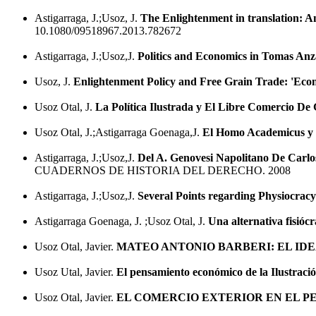
Astigarraga, J.;Usoz, J.
The Enlightenment in translation: An
10.1080/09518967.2013.782672
Astigarraga, J.;Usoz,J.
Politics and Economics in Tomas Anza
Usoz, J.
Enlightenment Policy and Free Grain Trade: 'Econ
Usoz Otal, J.
La Política Ilustrada y El Libre Comercio D
Usoz Otal, J.;Astigarraga Goenaga,J.
El Homo Academicus y L
Astigarraga, J.;Usoz,J.
Del A. Genovesi Napolitano De Carlo
CUADERNOS DE HISTORIA DEL DERECHO. 2008
Astigarraga, J.;Usoz,J.
Several Points regarding Physiocracy 
Astigarraga Goenaga, J. ;Usoz Otal, J.
Una alternativa fisióc
Usoz Otal, Javier.
MATEO ANTONIO BARBERI: EL ID
Usoz Utal, Javier.
El pensamiento económico de la Ilustraci
Usoz Otal, Javier.
EL COMERCIO EXTERIOR EN EL 