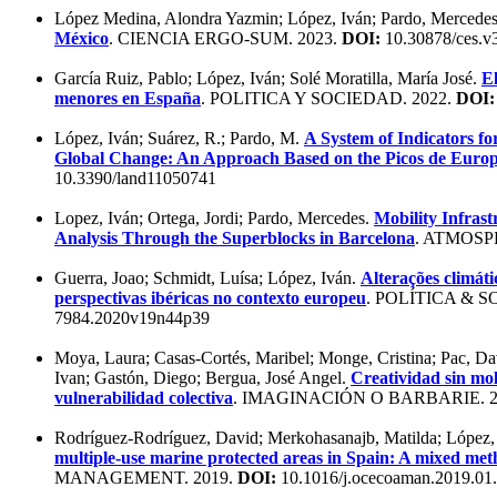
López Medina, Alondra Yazmin; López, Iván; Pardo, Mercede
México
. CIENCIA ERGO-SUM. 2023.
DOI:
10.30878/ces.v
García Ruiz, Pablo; López, Iván; Solé Moratilla, María José.
El
menores en España
. POLITICA Y SOCIEDAD. 2022.
DOI:
López, Iván; Suárez, R.; Pardo, M.
A System of Indicators f
Global Change: An Approach Based on the Picos de Europ
10.3390/land11050741
Lopez, Iván; Ortega, Jordi; Pardo, Mercedes.
Mobility Infras
Analysis Through the Superblocks in Barcelona
. ATMOSP
Guerra, Joao; Schmidt, Luísa; López, Iván.
Alterações climáti
perspectivas ibéricas no contexto europeu
. POLÍTICA & S
7984.2020v19n44p39
Moya, Laura; Casas-Cortés, Maribel; Monge, Cristina; Pac, Da
Ivan; Gastón, Diego; Bergua, José Angel.
Creatividad sin mol
vulnerabilidad colectiva
. IMAGINACIÓN O BARBARIE. 2
Rodríguez-Rodríguez, David; Merkohasanajb, Matilda; López,
multiple-use marine protected areas in Spain: A mixed meth
MANAGEMENT. 2019.
DOI:
10.1016/j.ocecoaman.2019.01