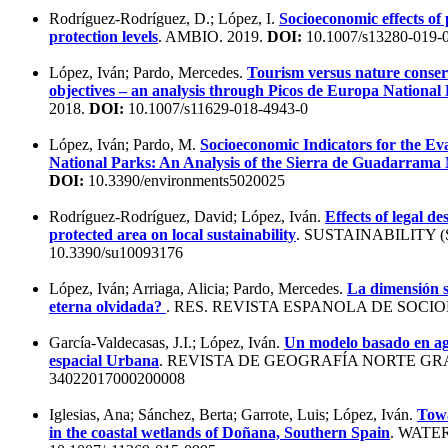
Rodríguez-Rodríguez, D.; López, I.
Socioeconomic effects of 
protection levels
. AMBIO. 2019.
DOI:
10.1007/s13280-019-
López, Iván; Pardo, Mercedes.
Tourism versus nature conserv
objectives – an analysis through Picos de Europa National
2018.
DOI:
10.1007/s11629-018-4943-0
López, Iván; Pardo, M.
Socioeconomic Indicators for the Ev
National Parks: An Analysis of the Sierra de Guadarrama 
DOI:
10.3390/environments5020025
Rodríguez-Rodríguez, David; López, Iván.
Effects of legal d
protected area on local sustainability
. SUSTAINABILITY 
10.3390/su10093176
López, Iván; Arriaga, Alicia; Pardo, Mercedes.
La dimensión s
eterna olvidada?
. RES. REVISTA ESPANOLA DE SOCIO
García-Valdecasas, J.I.; López, Iván.
Un modelo basado en agen
espacial Urbana
. REVISTA DE GEOGRAFÍA NORTE GRA
34022017000200008
Iglesias, Ana; Sánchez, Berta; Garrote, Luis; López, Iván.
Towa
in the coastal wetlands of Doñana, Southern Spain
. WATE