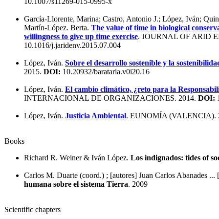
10.1007/s11269-015-0995-x
García-Llorente, Marina; Castro, Antonio J.; López, Iván; Quin
Martín-López. Berta.
The value of time in biological conserv
willingness to give up time exercise
. JOURNAL OF ARID 
10.1016/j.jaridenv.2015.07.004
López, Iván.
Sobre el desarrollo sostenible y la sostenibilida
2015.
DOI:
10.20932/barataria.v0i20.16
López, Iván.
El cambio climático, ¿reto para la Responsabi
INTERNACIONAL DE ORGANIZACIONES. 2014.
DOI:
1
López, Iván.
Justicia Ambiental
. EUNOMÍA (VALENCIA). 
Books
Richard R. Weiner & Iván López.
Los indignados: tides of so
Carlos M. Duarte (coord.) ; [autores] Juan Carlos Abanades ... [
humana sobre el sistema Tierra
. 2009
Scientific chapters