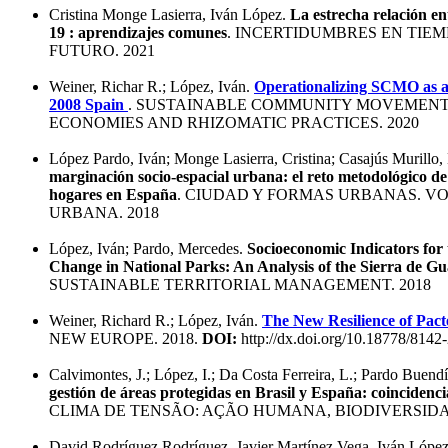
Cristina Monge Lasierra, Iván López.
La estrecha relación en
19 : aprendizajes comunes
. INCERTIDUMBRES EN TIE
FUTURO. 2021
Weiner, Richar R.; López, Iván.
Operationalizing SCMO as a
2008 Spain
. SUSTAINABLE COMMUNITY MOVEMENT
ECONOMIES AND RHIZOMATIC PRACTICES. 2020
López Pardo, Iván; Monge Lasierra, Cristina; Casajús Murillo
marginación socio-espacial urbana: el reto metodológico de 
hogares en España
. CIUDAD Y FORMAS URBANAS. V
URBANA. 2018
López, Iván; Pardo, Mercedes.
Socioeconomic Indicators for
Change in National Parks: An Analysis of the Sierra de G
SUSTAINABLE TERRITORIAL MANAGEMENT. 2018
Weiner, Richard R.; López, Iván.
The New Resilience of Pact
NEW EUROPE. 2018.
DOI:
http://dx.doi.org/10.18778/8142
Calvimontes, J.; López, I.; Da Costa Ferreira, L.; Pardo Buen
gestión de áreas protegidas en Brasil y España: coincidenci
CLIMA DE TENSÃO: AÇÃO HUMANA, BIODIVERSID
David Rodríguez Rodríguez, Javier Martínez Vega, Iván Lópe