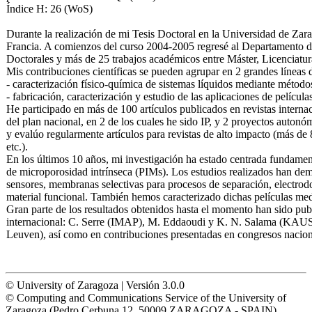
Índice H: 26 (WoS)
Durante la realización de mi Tesis Doctoral en la Universidad de Zara
Francia. A comienzos del curso 2004-2005 regresé al Departamento de
Doctorales y más de 25 trabajos académicos entre Máster, Licenciatu
Mis contribuciones científicas se pueden agrupar en 2 grandes líneas 
- caracterización físico-química de sistemas líquidos mediante método
- fabricación, caracterización y estudio de las aplicaciones de película
He participado en más de 100 artículos publicados en revistas intern
del plan nacional, en 2 de los cuales he sido IP, y 2 proyectos auton
y evalúo regularmente artículos para revistas de alto impacto (más
etc.).
En los últimos 10 años, mi investigación ha estado centrada fundamen
de microporosidad intrínseca (PIMs). Los estudios realizados han demo
sensores, membranas selectivas para procesos de separación, electrodo
material funcional. También hemos caracterizado dichas películas medi
Gran parte de los resultados obtenidos hasta el momento han sido publi
internacional: C. Serre (IMAP), M. Eddaoudi y K. N. Salama (KAU
Leuven), así como en contribuciones presentadas en congresos nacion
© University of Zaragoza | Versión 3.0.0
© Computing and Communications Service of the University of
Zaragoza (Pedro Cerbuna 12, 50009 ZARAGOZA - SPAIN)