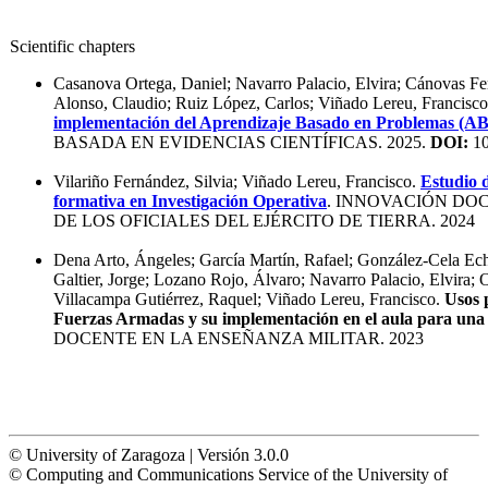
Scientific chapters
Casanova Ortega, Daniel; Navarro Palacio, Elvira; Cánovas Fe
Alonso, Claudio; Ruiz López, Carlos; Viñado Lereu, Francisc
implementación del Aprendizaje Basado en Problemas (A
BASADA EN EVIDENCIAS CIENTÍFICAS. 2025.
DOI:
10
Vilariño Fernández, Silvia; Viñado Lereu, Francisco.
Estudio 
formativa en Investigación Operativa
. INNOVACIÓN DO
DE LOS OFICIALES DEL EJÉRCITO DE TIERRA. 2024
Dena Arto, Ángeles; García Martín, Rafael; González-Cela Ech
Galtier, Jorge; Lozano Rojo, Álvaro; Navarro Palacio, Elvira; O
Villacampa Gutiérrez, Raquel; Viñado Lereu, Francisco.
Usos p
Fuerzas Armadas y su implementación en el aula para un
DOCENTE EN LA ENSEÑANZA MILITAR. 2023
© University of Zaragoza | Versión 3.0.0
© Computing and Communications Service of the University of