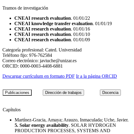
Tramos de investigación
CNEAI research evaluation
. 01/01/22
CNEAI knowledge transfer evaluation
. 01/01/19
CNEAI research evaluation
. 01/01/16
CNEAI research evaluation
. 01/01/10
CNEAI research evaluation
. 01/01/09
Categoría profesional:
Cated. Universidad
Teléfono fijo:
976-762584
Correo electrónico:
javiuche@unizar.es
ORCID:
0000-0003-4408-6881
Descargar currículum en formato PDF
Ir a la página ORCID
Capítulos
Martínez-Gracia, Amaya; Arauzo, Inmaculada; Uche, Javier.
5. Solar energy availability
. SOLAR HYDROGEN
PRODUCTION PROCESSES, SYSTEMS AND