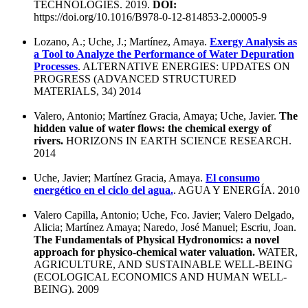
TECHNOLOGIES. 2019.
DOI:
https://doi.org/10.1016/B978-0-12-814853-2.00005-9
Lozano, A.; Uche, J.; Martínez, Amaya.
Exergy Analysis as
a Tool to Analyze the Performance of Water Depuration
Processes
. ALTERNATIVE ENERGIES: UPDATES ON
PROGRESS (ADVANCED STRUCTURED
MATERIALS, 34) 2014
Valero, Antonio; Martínez Gracia, Amaya; Uche, Javier.
The
hidden value of water flows: the chemical exergy of
rivers.
HORIZONS IN EARTH SCIENCE RESEARCH.
2014
Uche, Javier; Martínez Gracia, Amaya.
El consumo
energético en el ciclo del agua.
. AGUA Y ENERGÍA. 2010
Valero Capilla, Antonio; Uche, Fco. Javier; Valero Delgado,
Alicia; Martínez Amaya; Naredo, José Manuel; Escriu, Joan.
The Fundamentals of Physical Hydronomics: a novel
approach for physico-chemical water valuation.
WATER,
AGRICULTURE, AND SUSTAINABLE WELL-BEING
(ECOLOGICAL ECONOMICS AND HUMAN WELL-
BEING). 2009