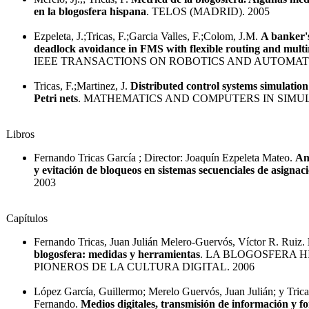
en la blogosfera hispana
. TELOS (MADRID). 2005
Ezpeleta, J.;Tricas, F.;Garcia Valles, F.;Colom, J.M.
A banker's
deadlock avoidance in FMS with flexible routing and multi
IEEE TRANSACTIONS ON ROBOTICS AND AUTOMATI
Tricas, F.;Martinez, J.
Distributed control systems simulation
Petri nets
. MATHEMATICS AND COMPUTERS IN SIMUL
Libros
Fernando Tricas García ; Director: Joaquín Ezpeleta Mateo.
An
y evitación de bloqueos en sistemas secuenciales de asignac
2003
Capítulos
Fernando Tricas, Juan Julián Melero-Guervós, Víctor R. Ruiz.
blogosfera: medidas y herramientas
. LA BLOGOSFERA H
PIONEROS DE LA CULTURA DIGITAL. 2006
López García, Guillermo; Merelo Guervós, Juan Julián; y Trica
Fernando.
Medios digitales, transmisión de información y f