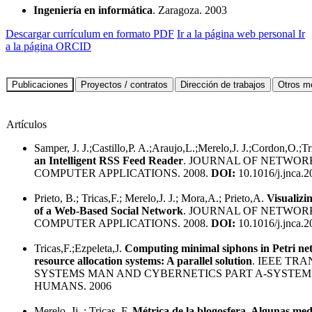
Ingeniería en informática
. Zaragoza. 2003
Descargar currículum en formato PDF
Ir a la página web personal
Ir
a la página ORCID
Artículos
Samper, J. J.;Castillo,P. A.;Araujo,L.;Merelo,J. J.;Cordon,O.;Tr
an Intelligent RSS Feed Reader
. JOURNAL OF NETWOR
COMPUTER APPLICATIONS. 2008.
DOI:
10.1016/j.jnca.2
Prieto, B.; Tricas,F.; Merelo,J. J.; Mora,A.; Prieto,A.
Visualizi
of a Web-Based Social Network
. JOURNAL OF NETWOR
COMPUTER APPLICATIONS. 2008.
DOI:
10.1016/j.jnca.2
Tricas,F.;Ezpeleta,J.
Computing minimal siphons in Petri net
resource allocation systems: A parallel solution
. IEEE TR
SYSTEMS MAN AND CYBERNETICS PART A-SYSTEM
HUMANS. 2006
Merelo, Jj.,; Tricas, F.
Métrica de la blogosfera. Algunas med