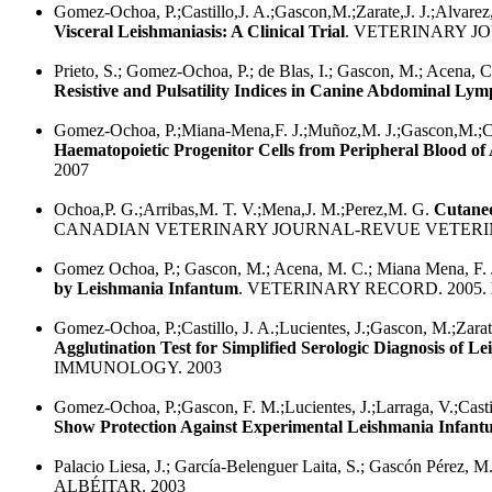
Gomez-Ochoa, P.;Castillo,J. A.;Gascon,M.;Zarate,J. J.;Alvare
Visceral Leishmaniasis: A Clinical Trial
. VETERINARY JO
Prieto, S.; Gomez-Ochoa, P.; de Blas, I.; Gascon, M.; Acena, C.
Resistive and Pulsatility Indices in Canine Abdominal Ly
Gomez-Ochoa, P.;Miana-Mena,F. J.;Muñoz,M. J.;Gascon,M.;Cas
Haematopoietic Progenitor Cells from Peripheral Blood o
2007
Ochoa,P. G.;Arribas,M. T. V.;Mena,J. M.;Perez,M. G.
Cutaneo
CANADIAN VETERINARY JOURNAL-REVUE VETERIN
Gomez Ochoa, P.; Gascon, M.; Acena, M. C.; Miana Mena, F. J.
by Leishmania Infantum
. VETERINARY RECORD. 2005.
Gomez-Ochoa, P.;Castillo, J. A.;Lucientes, J.;Gascon, M.;Zarate
Agglutination Test for Simplified Serologic Diagnosis of Le
IMMUNOLOGY. 2003
Gomez-Ochoa, P.;Gascon, F. M.;Lucientes, J.;Larraga, V.;Casti
Show Protection Against Experimental Leishmania Infantu
Palacio Liesa, J.; García-Belenguer Laita, S.; Gascón Pérez, M
ALBÉITAR. 2003