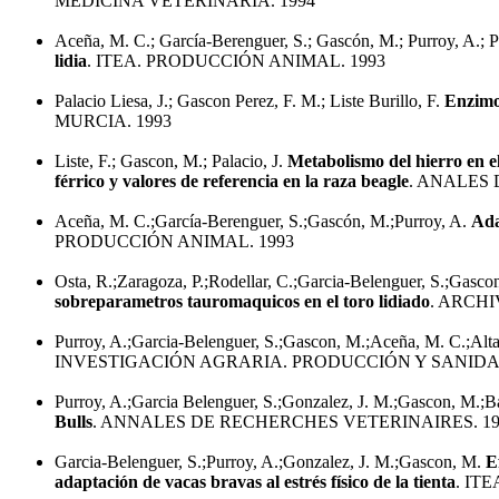
MEDICINA VETERINARIA. 1994
Aceña, M. C.; García-Berenguer, S.; Gascón, M.; Purroy, A.; P
lidia
. ITEA. PRODUCCIÓN ANIMAL. 1993
Palacio Liesa, J.; Gascon Perez, F. M.; Liste Burillo, F.
Enzimo
MURCIA. 1993
Liste, F.; Gascon, M.; Palacio, J.
Metabolismo del hierro en el
férrico y valores de referencia en la raza beagle
. ANALES 
Aceña, M. C.;García-Berenguer, S.;Gascón, M.;Purroy, A.
Ada
PRODUCCIÓN ANIMAL. 1993
Osta, R.;Zaragoza, P.;Rodellar, C.;Garcia-Belenguer, S.;Gasco
sobreparametros tauromaquicos en el toro lidiado
. ARCHI
Purroy, A.;Garcia-Belenguer, S.;Gascon, M.;Aceña, M. C.;Altar
INVESTIGACIÓN AGRARIA. PRODUCCIÓN Y SANIDA
Purroy, A.;Garcia Belenguer, S.;Gonzalez, J. M.;Gascon, M.;
Bulls
. ANNALES DE RECHERCHES VETERINAIRES. 19
Garcia-Belenguer, S.;Purroy, A.;Gonzalez, J. M.;Gascon, M.
E
adaptación de vacas bravas al estrés físico de la tienta
. IT