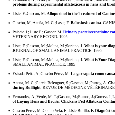
proteins during experimental aflatoxicosis in hens and broi
Liste, F.;Gascon, M.
Allopurinol in the Treatment of Canine
Gascón, M.;Aceña, M. C.;Laste, F.
Babesiosis canina
. CANIS
Palacio J.; Liste F.; Gascon M.
Urinary protein/creatinine rati
VETERINARY RECORD. 1995
Liste, F.;Gascon, M.;Molina, M.;Soriano, J.
What is your diag
JOURNAL OF SMALL ANIMAL PRACTICE. 1995
Liste, F.;Gascon, M.;Molina, M.;Soriano, J.
What is Your Diag
SMALL ANIMAL PRACTICE. 1995
Estrada Peña, A.;Gascón Pérez, M.
La garrapata como causa
Acena, M. C.;Garcia Belenguer, S.;Gascon, M.;Purroy, A.
Cha
during Bullfight
. REVUE DE MÉDECINE VÉTÉRINAIRE.
Fernandez, A.;Verde, M. T.;Gascon, M.;Ramos, J.;Gomez, J.;
of Laying Hens and Broiler-Chickens Fed Aflatoxin-Conta
Gascon Perez, M.;Colino Vela, E.;Liste Burillo, F.
Diagnóstico