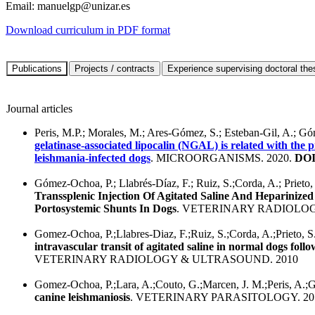
Email:
manuelgp@unizar.es
Download curriculum in PDF format
Journal articles
Peris, M.P.; Morales, M.; Ares-Gómez, S.; Esteban-Gil, A.; Gó
gelatinase-associated lipocalin (NGAL) is related with the 
leishmania-infected dogs
. MICROORGANISMS. 2020.
DOI
Gómez-Ochoa, P.; Llabrés-Díaz, F.; Ruiz, S.;Corda, A.; Prieto, 
Transsplenic Injection Of Agitated Saline And Heparinize
Portosystemic Shunts In Dogs
. VETERINARY RADIOLOG
Gomez-Ochoa, P.;Llabres-Diaz, F.;Ruiz, S.;Corda, A.;Prieto, S
intravascular transit of agitated saline in normal dogs fol
VETERINARY RADIOLOGY & ULTRASOUND. 2010
Gomez-Ochoa, P.;Lara, A.;Couto, G.;Marcen, J. M.;Peris, A.;Ga
canine leishmaniosis
. VETERINARY PARASITOLOGY. 20