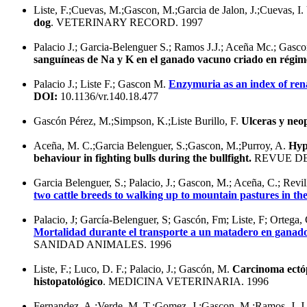
Liste, F.;Cuevas, M.;Gascon, M.;Garcia de Jalon, J.;Cuevas, I.
dog
. VETERINARY RECORD. 1997
Palacio J.; Garcia-Belenguer S.; Ramos J.J.; Aceña Mc.; Gasc
sanguíneas de Na y K en el ganado vacuno criado en régim
Palacio J.; Liste F.; Gascon M.
Enzymuria as an index of ren
DOI:
10.1136/vr.140.18.477
Gascón Pérez, M.;Simpson, K.;Liste Burillo, F.
Ulceras y neop
Aceña, M. C.;Garcia Belenguer, S.;Gascon, M.;Purroy, A.
Hyp
behaviour in fighting bulls during the bullfight.
REVUE DE
Garcia Belenguer, S.; Palacio, J.; Gascon, M.; Aceña, C.; Revi
two cattle breeds to walking up to mountain pastures in th
Palacio, J; García-Belenguer, S; Gascón, Fm; Liste, F; Ortega, 
Mortalidad durante el transporte a un matadero en ganad
SANIDAD ANIMALES. 1996
Liste, F.; Luco, D. F.; Palacio, J.; Gascón, M.
Carcinoma ectópi
histopatológico
. MEDICINA VETERINARIA. 1996
Fernandez, A.;Verde, M. T.;Gomez, J.;Gascon, M.;Ramos, J. J