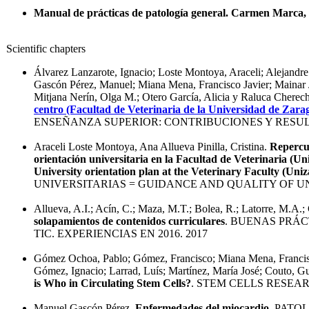
Manual de prácticas de patología general. Carmen Marca,
Scientific chapters
Álvarez Lanzarote, Ignacio; Loste Montoya, Araceli; Alejandre
Gascón Pérez, Manuel; Miana Mena, Francisco Javier; Mainar J
Mitjana Nerín, Olga M.; Otero García, Alicia y Raluca Cherec
centro (Facultad de Veterinaria de la Universidad de Zara
ENSEÑANZA SUPERIOR: CONTRIBUCIONES Y RESUL
Araceli Loste Montoya, Ana Allueva Pinilla, Cristina.
Repercus
orientación universitaria en la Facultad de Veterinaria (U
University orientation plan at the Veterinary Faculty (Uniz
UNIVERSITARIAS = GUIDANCE AND QUALITY OF UN
Allueva, A.I.; Acín, C.; Maza, M.T.; Bolea, R.; Latorre, M.A.
solapamientos de contenidos curriculares
. BUENAS PRÁC
TIC. EXPERIENCIAS EN 2016. 2017
Gómez Ochoa, Pablo; Gómez, Francisco; Miana Mena, Francisco
Gómez, Ignacio; Larrad, Luís; Martínez, María José; Couto, G
is Who in Circulating Stem Cells?
. STEM CELLS RESEA
Manuel Gascón Pérez.
Enfermedades del miocardio
. PATO