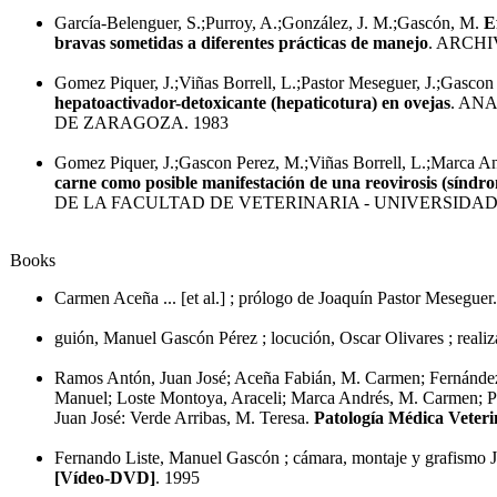
García-Belenguer, S.;Purroy, A.;González, J. M.;Gascón, M.
E
bravas sometidas a diferentes prácticas de manejo
. ARCHI
Gomez Piquer, J.;Viñas Borrell, L.;Pastor Meseguer, J.;Gasco
hepatoactivador-detoxicante (hepaticotura) en ovejas
. AN
DE ZARAGOZA. 1983
Gomez Piquer, J.;Gascon Perez, M.;Viñas Borrell, L.;Marca A
carne como posible manifestación de una reovirosis (síndr
DE LA FACULTAD DE VETERINARIA - UNIVERSIDAD
Books
Carmen Aceña ... [et al.] ; prólogo de Joaquín Pastor Meseguer
guión, Manuel Gascón Pérez ; locución, Oscar Olivares ; reali
Ramos Antón, Juan José; Aceña Fabián, M. Carmen; Fernández
Manuel; Loste Montoya, Araceli; Marca Andrés, M. Carmen; P
Juan José: Verde Arribas, M. Teresa.
Patología Médica Veterin
Fernando Liste, Manuel Gascón ; cámara, montaje y grafismo 
[Vídeo-DVD]
. 1995