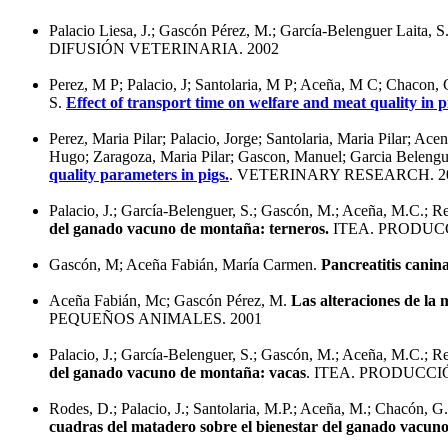
Palacio Liesa, J.; Gascón Pérez, M.; García-Belenguer Laita, S
DIFUSIÓN VETERINARIA. 2002
Perez, M P; Palacio, J; Santolaria, M P; Aceña, M C; Chacon, 
S.
Effect of transport time on welfare and meat quality in p
Perez, Maria Pilar; Palacio, Jorge; Santolaria, Maria Pilar; A
Hugo; Zaragoza, Maria Pilar; Gascon, Manuel; Garcia Belengu
quality parameters in pigs.
. VETERINARY RESEARCH. 2
Palacio, J.; García-Belenguer, S.; Gascón, M.; Aceña, M.C.; Re
del ganado vacuno de montaña: terneros.
ITEA. PRODUCC
Gascón, M; Aceña Fabián, María Carmen.
Pancreatitis canin
Aceña Fabián, Mc; Gascón Pérez, M.
Las alteraciones de la 
PEQUEÑOS ANIMALES. 2001
Palacio, J.; García-Belenguer, S.; Gascón, M.; Aceña, M.C.; Re
del ganado vacuno de montaña: vacas
. ITEA. PRODUCCI
Rodes, D.; Palacio, J.; Santolaria, M.P.; Aceña, M.; Chacón, 
cuadras del matadero sobre el bienestar del ganado vacuno