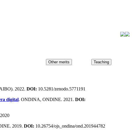
IBO). 2022.
DOI:
10.5281/zenodo.5771191
ra digital
. ONDINA, ONDINE. 2021.
DOI:
2020
INE. 2019.
DOI:
10.26754/ojs_ondina/ond.201944782