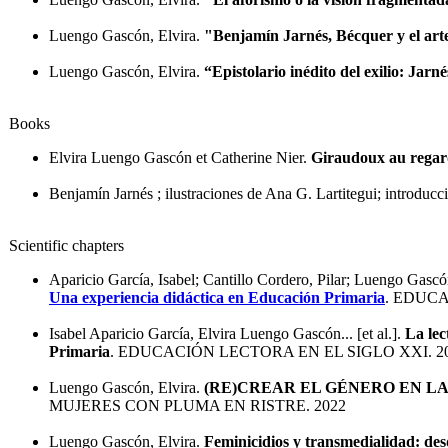
Luengo Gascón, Elvira.
"Benjamín Jarnés, Bécquer y el arte
Luengo Gascón, Elvira.
“Epistolario inédito del exilio: Jar
Books
Elvira Luengo Gascón et Catherine Nier.
Giraudoux au regar
Benjamín Jarnés ; ilustraciones de Ana G. Lartitegui; introduc
Scientific chapters
Aparicio García, Isabel; Cantillo Cordero, Pilar; Luengo Gas
Una experiencia didáctica en Educación Primaria
. EDUCA
Isabel Aparicio García, Elvira Luengo Gascón... [et al.].
La lec
Primaria
. EDUCACIÓN LECTORA EN EL SIGLO XXI. 2
Luengo Gascón, Elvira.
(RE)CREAR EL GÉNERO EN L
MUJERES CON PLUMA EN RISTRE. 2022
Luengo Gascón, Elvira.
Feminicidios y transmedialidad: desd