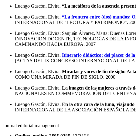
Luengo Gascón, Elvira.
“La metáfora de la ausencia presente
Luengo Gascón, Elvira.
“La frontera entre (dos) mundos: 
INTERNACIONAL DE "LECTURA Y PATRIMONIO". 20
Luengo Gascón, Elvira; Sanjuán Álvarez, Marta; Dueñas Loren
INNOVACION DOCENTE, TECNOLOGÍAS DE LA INFO
CAMINANDO HACIA EUROPA. 2007
Luengo Gascón, Elvira.
Itinerario didáctico: del placer de la
[ACTAS DEL IX CONGRESO INTERNACIONAL DE LA 
Luengo Gascón, Elvira.
Miradas y voces de fin de siglo: Ac
COMO UNA MIRADA DE FIN DE SIGLO. 2000
Luengo Gascón, Elvira.
La imagen de las mujeres a través de
NACIONALES EN COMMEMORACIÓN DEL CENTENAR
Luengo Gascón, Elvira.
En la otra cara de la luna, viajan
INTERNACIONAL DE LA ASOCIACIÓN ESPAÑOLA DE 
Journal editorial management
Ondina, ondine. 2605-0285
. 13/04/18