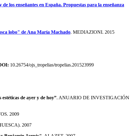
 y de los enseñantes en España. Propuestas para la enseñanza
e busca lobo" de Ana María Machado
. MEDIAZIONI. 2015
DOI:
10.26754/ojs_tropelias/tropelias.201523999
s estéticas de ayer y de hoy”
. ANUARIO DE INVESTIGACIÓN
OS. 2009
HUESCA). 2007
t y Benjamín Jarnés"
. ALAZET. 2007