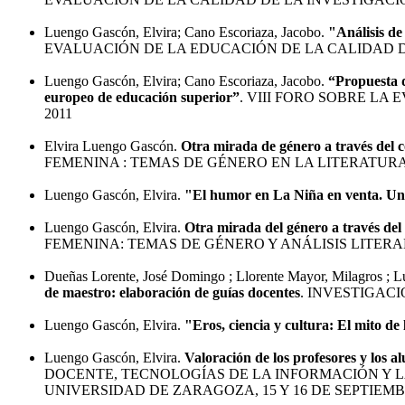
Luengo Gascón, Elvira; Cano Escoriaza, Jacobo.
"Análisis de
EVALUACIÓN DE LA EDUCACIÓN DE LA CALIDAD DE
Luengo Gascón, Elvira; Cano Escoriaza, Jacobo.
“Propuesta d
europeo de educación superior”
. VIII FORO SOBRE LA
2011
Elvira Luengo Gascón.
Otra mirada de género a través del có
FEMENINA : TEMAS DE GÉNERO EN LA LITERATURA 
Luengo Gascón, Elvira.
"El humor en La Niña en venta. Un
Luengo Gascón, Elvira.
Otra mirada del género a través del 
FEMENINA: TEMAS DE GÉNERO Y ANÁLISIS LITERAR
Dueñas Lorente, José Domingo ; Llorente Mayor, Milagros ; L
de maestro: elaboración de guías docentes
. INVESTIGAC
Luengo Gascón, Elvira.
"Eros, ciencia y cultura: El mito d
Luengo Gascón, Elvira.
Valoración de los profesores y los 
DOCENTE, TECNOLOGÍAS DE LA INFORMACIÓN Y L
UNIVERSIDAD DE ZARAGOZA, 15 Y 16 DE SEPTIEMBR