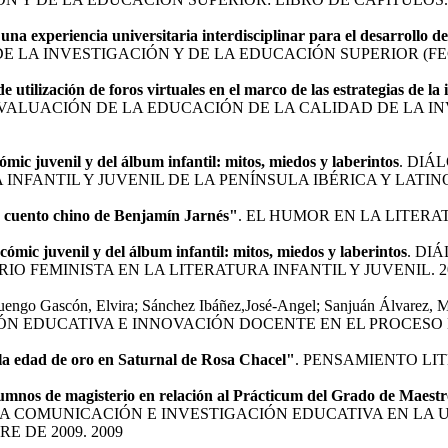
 una experiencia universitaria interdisciplinar para el desarrollo 
 LA INVESTIGACIÓN Y DE LA EDUCACIÓN SUPERIOR (FECI
e utilización de foros virtuales en el marco de las estrategias de l
 EVALUACIÓN DE LA EDUCACIÓN DE LA CALIDAD DE LA IN
mic juvenil y del álbum infantil: mitos, miedos y laberintos
. DIÁ
INFANTIL Y JUVENIL DE LA PENÍNSULA IBÉRICA Y LATIN
 cuento chino de Benjamín Jarnés"
. EL HUMOR EN LA LITERAT
cómic juvenil y del álbum infantil: mitos, miedos y laberintos
. DI
IO FEMINISTA EN LA LITERATURA INFANTIL Y JUVENIL. 2
uengo Gascón, Elvira; Sánchez Ibáñez,José-Angel; Sanjuán Álvarez, M
IÓN EDUCATIVA E INNOVACIÓN DOCENTE EN EL PROCESO
e la edad de oro en Saturnal de Rosa Chacel"
. PENSAMIENTO LIT
alumnos de magisterio en relación al Prácticum del Grado de Maest
A COMUNICACIÓN E INVESTIGACIÓN EDUCATIVA EN LA 
E DE 2009. 2009