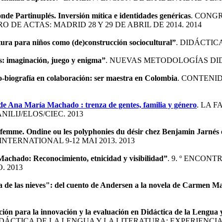
nde Partinuplés. Inversión mítica e identidades genéricas
. CONGR
DE ACTAS: MADRID 28 Y 29 DE ABRIL DE 2014. 2014
atura para niños como (de)construcción sociocultural”
. DIDÁCTIC
s: imaginación, juego y enigma”
. NUEVAS METODOLOGÍAS DID
-biografía en colaboración: ser maestra en Colombia
. CONTENI
s de Ana María Machado : trenza de gentes, familia y género
. LA F
ILIJ/ELOS/CIEC. 2013
 la femme. Ondine ou les polyphonies du désir chez Benjamin Jarné
TERNATIONAL 9-12 MAI 2013. 2013
achado: Reconocimiento, etnicidad y visibilidad”
. 9. º ENCON
. 2013
a de las nieves": del cuento de Andersen a la novela de Carmen Ma
ción para la innovación y la evaluación en Didáctica de la Lengua y
IDÁCTICA DE LA LENGUA Y LA LITERATURA: EXPERIENCI