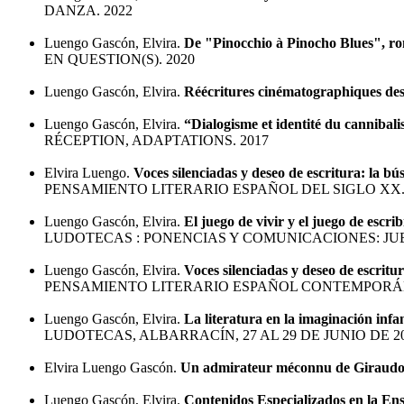
DANZA. 2022
Luengo Gascón, Elvira.
De "Pinocchio à Pinocho Blues", ro
EN QUESTION(S). 2020
Luengo Gascón, Elvira.
Réécritures cinématographiques des
Luengo Gascón, Elvira.
“Dialogisme et identité du canniba
RÉCEPTION, ADAPTATIONS. 2017
Elvira Luengo.
Voces silenciadas y deseo de escritura: la 
PENSAMIENTO LITERARIO ESPAÑOL DEL SIGLO XX.
Luengo Gascón, Elvira.
El juego de vivir y el juego de escri
LUDOTECAS : PONENCIAS Y COMUNICACIONES: JUEG
Luengo Gascón, Elvira.
Voces silenciadas y deseo de escrit
PENSAMIENTO LITERARIO ESPAÑOL CONTEMPORÁN
Luengo Gascón, Elvira.
La literatura en la imaginación infan
LUDOTECAS, ALBARRACÍN, 27 AL 29 DE JUNIO DE 20
Elvira Luengo Gascón.
Un admirateur méconnu de Giraudo
Luengo Gascón, Elvira.
Contenidos Especializados en la En