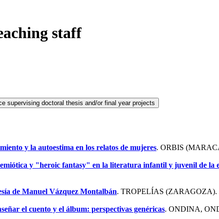
eaching staff
miento y la autoestima en los relatos de mujeres
. ORBIS (MARACA
ótica y "heroic fantasy" en la literatura infantil y juvenil de la e
poesía de Manuel Vázquez Montalbán
. TROPELÍAS (ZARAGOZA). 
señar el cuento y el álbum: perspectivas genéricas
. ONDINA, OND