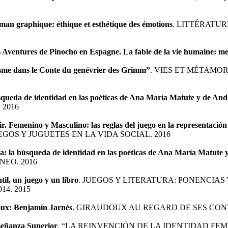
man graphique: éthique et esthétique des émotions
. LITTÉRATUR
 Aventures de Pinocho en Espagne. La fable de la vie humaine: men
lisme dans le Conte du genévrier des Grimm”
. VIES ET MÉTAMO
búsqueda de identidad en las poéticas de Ana María Matute y de A
 2016
bir. Femenino y Masculino: las reglas del juego en la representación
OS Y JUGUETES EN LA VIDA SOCIAL. 2016
ura: la búsqueda de identidad en las poéticas de Ana María Matut
EO. 2016
til, un juego y un libro
. JUEGOS Y LITERATURA: PONENCIAS
14. 2015
ux: Benjamin Jarnés
. GIRAUDOUX AU REGARD DE SES CON
señanza Superior
. “LA REINVENCIÓN DE LA IDENTIDAD FE