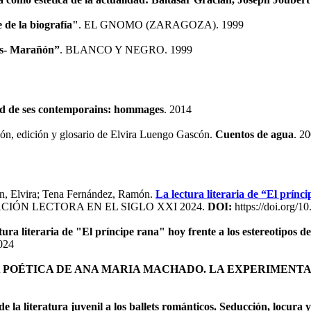
 de la biografía"
. EL GNOMO (ZARAGOZA). 1999
nés- Marañón”
. BLANCO Y NEGRO. 1999
d de ses contemporains: hommages
. 2014
ción, edición y glosario de Elvira Luengo Gascón.
Cuentos de agua
. 2
cón, Elvira; Tena Fernández, Ramón.
La lectura literaria de “El prínci
CIÓN LECTORA EN EL SIGLO XXI 2024.
DOI:
https://doi.org/1
tura literaria de "El príncipe rana" hoy frente a los estereotipos 
024
A POÉTICA DE ANA MARIA MACHADO. LA EXPERIMENT
e la literatura juvenil a los ballets románticos. Seducción, locura