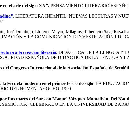
 en el arte del siglo XX”.
PENSAMIENTO LITERARIO ESPAÑOL 
Ondina”
. LITERATURA INFANTIL: NUEVAS LECTURAS Y NUE
07
te, José Domingo; Llorente Mayor, Milagros; Tabernero Sala, Rosa
La
RMACIÓN Y LA COMUNICACIÓN E INVESTIGACIÓN EDUCA
 lectura a la creación literaria
. DIDÁCTICA DE LA LENGUA Y L
SOCIEDAD ESPAÑOLA DE DIDÁCTICA DE LA LENGUA Y LA
tas del Congreso Internacional de la Asociación Española de Semiót
 la Escuela moderna en el primer tercio de siglo
. LA EDUCACIÓN
IO DEL NOVENTAYOCHO. 1999
do por Los mares del Sur con Manuel Vázquez Montalbán. Del Nauti
SEMIÓTICA, CELEBRADO EN LA UNIVERSIDAD DE ZARAGOZ