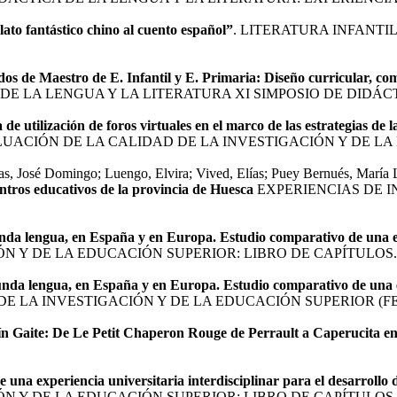
lato fantástico chino al cuento español”
. LITERATURA INFANTIL
os de Maestro de E. Infantil y E. Primaria: Diseño curricular, co
E LA LENGUA Y LA LITERATURA XI SIMPOSIO DE DIDÁCT
de utilización de foros virtuales en el marco de las estrategias de 
ALUACIÓN DE LA CALIDAD DE LA INVESTIGACIÓN Y DE LA
ñas, José Domingo; Luengo, Elvira; Vived, Elías; Puey Bernués, María 
entros educativos de la provincia de Huesca
EXPERIENCIAS DE I
da lengua, en España y en Europa. Estudio comparativo de una exp
N Y DE LA EDUCACIÓN SUPERIOR: LIBRO DE CAPÍTULOS. 
nda lengua, en España y en Europa. Estudio comparativo de una ex
 LA INVESTIGACIÓN Y DE LA EDUCACIÓN SUPERIOR (FEC
ín Gaite: De Le Petit Chaperon Rouge de Perrault a Caperucita 
de una experiencia universitaria interdisciplinar para el desarroll
N Y DE LA EDUCACIÓN SUPERIOR: LIBRO DE CAPÍTULOS. 