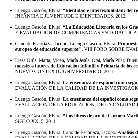
Luengo Gascón, Elvira.
“Identidad e intertextualidad: del re
INFÃNCIA E JUVENTUDE E IDENTIDADES. 2012
Luengo Gascón, Elvira.
“La Educación Literaria en los Grad
Y EVALUACIÓN DE COMPETENCIAS EN DIDÁCTICA D
Cano de Escoriaza, Jacobo; Luengo Gascón, Elvira.
Propuesta 
europeo de educación superior”
. VIII FORO SOBRE EV
Liesa Orús, Marta; Vicén, María Jesús; Otal, María Pilar; Due
maestros tutores de Educación Infantil y Primaria de los c
NUEVO CONTEXTO UNIVERSITARIO. 2011
Luengo Gascón, Elvira.
La enseñanza de español como segun
EVALUACIÓN DE LA CALIDAD DE LA INVESTIGACIÓ
Luengo Gascón, Elvira.
La enseñanza del español como segu
EVALUACIÓN DE LA EDUCACIÓN, DE LA CALIDAD DE
Luengo Gascón, Elvira.
“Los libros de oro de Carmen Mart
SIGLO XX, 5. 2011
Luengo Gascón, Elvira; Cano de Escoriaza, Jacobo.
Análisis 
EVALUACIÓN DE LA CALIDAD DE LA INVESTIGACIÓ