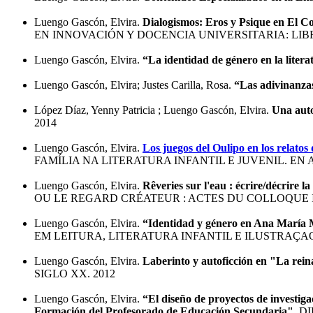
Luengo Gascón, Elvira.
Dialogismos: Eros y Psique en El Co
EN INNOVACIÓN Y DOCENCIA UNIVERSITARIA: LIBRO 
Luengo Gascón, Elvira.
“La identidad de género en la liter
Luengo Gascón, Elvira; Justes Carilla, Rosa.
“Las adivinanza
López Díaz, Yenny Patricia ; Luengo Gascón, Elvira.
Una auto
2014
Luengo Gascón, Elvira.
Los juegos del Oulipo en los relato
FAMÍLIA NA LITERATURA INFANTIL E JUVENIL. EN AN
Luengo Gascón, Elvira.
Rêveries sur l'eau : écrire/décrire
OU LE REGARD CRÉATEUR : ACTES DU COLLOQUE IN
Luengo Gascón, Elvira.
“Identidad y género en Ana María M
EM LEITURA, LITERATURA INFANTIL E ILUSTRAÇAO
Luengo Gascón, Elvira.
Laberinto y autoficción en "La rein
SIGLO XX. 2012
Luengo Gascón, Elvira.
“El diseño de proyectos de investiga
Formación del Profesorado de Educación Secundaria"
. D