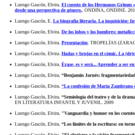
Luengo Gascón, Elvira.
El cuento de los Hermanos Grimm «El
desde una perspectiva de género.
. ONDINA, ONDINE. 201
Luengo Gascón, E.
La biografía literaria. La inquisición: 
Luengo Gascón, Elvira.
De los lobos y los hombres: metafic
Luengo Gascón, Elvira.
Presentación
. TROPELÍAS (ZARAG
Luengo Gascón, Elvira.
Hadas y brujas en el cómic. La (de)
Luengo Gascón, Elvira.
Érase, es y será... Aprender a ser e
Luengo Gascón, Elvira.
“Benjamín Jarnés: fragmentariedad,
Luengo Gascón, Elvira.
“La confesión de María Zambrano c
Luengo Gascón, Elvira.
“Semiología del teatro y de la dramat
EN LITERATURA INFANTIL Y JUVENIL. 2009
Luengo Gascón, Elvira.
"Vanguardia y humor en los cuento
Luengo Gascón, Elvira.
“Los límites de la escritura: en tor
Luengo Gascón, Elvira.
"El aforismo o la visión fragmentad