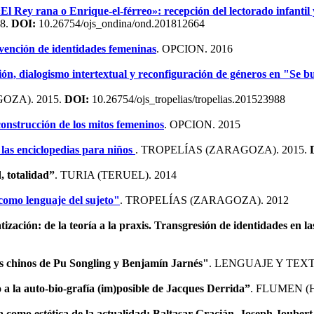
 Rey rana o Enrique-el-férreo»: recepción del lectorado infantil
8.
DOI:
10.26754/ojs_ondina/ond.201812664
Invención de identidades femeninas
. OPCION. 2016
ción, dialogismo intertextual y reconfiguración de géneros en "S
OZA). 2015.
DOI:
10.26754/ojs_tropelias/tropelias.201523988
construcción de los mitos femeninos
. OPCION. 2015
n las enciclopedias para niños
. TROPELÍAS (ZARAGOZA). 2015.
 totalidad”
. TURIA (TERUEL). 2014
omo lenguaje del sujeto"
. TROPELÍAS (ZARAGOZA). 2012
ización: de la teoría a la praxis. Transgresión de identidades en la
s chinos de Pu Songling y Benjamín Jarnés"
. LENGUAJE Y TEXT
no a la auto-bio-grafía (im)posible de Jacques Derrida”
. FLUMEN (
a como estética de la actualidad: Baltasar Gracián, Joseph Jouber