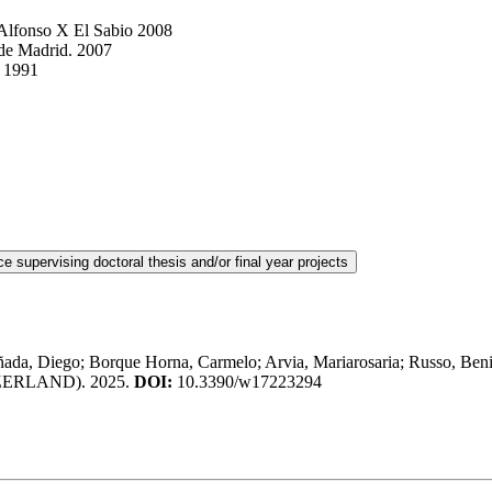
 Alfonso X El Sabio 2008
 de Madrid. 2007
. 1991
añada, Diego; Borque Horna, Carmelo; Arvia, Mariarosaria; Russo, Be
ZERLAND). 2025.
DOI:
10.3390/w17223294