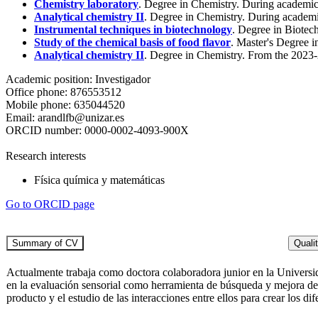
Chemistry laboratory
. Degree in Chemistry. During academi
Analytical chemistry II
. Degree in Chemistry. During academ
Instrumental techniques in biotechnology
. Degree in Biote
Study of the chemical basis of food flavor
. Master's Degree 
Analytical chemistry II
. Degree in Chemistry. From the 2023-
Academic position:
Investigador
Office phone:
876553512
Mobile phone:
635044520
Email:
arandlfb@unizar.es
ORCID number:
0000-0002-4093-900X
Research interests
Física química y matemáticas
Go to ORCID page
Actualmente trabaja como doctora colaboradora junior en la Universida
en la evaluación sensorial como herramienta de búsqueda y mejora de p
producto y el estudio de las interacciones entre ellos para crear los di