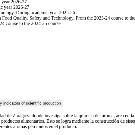
c year 2026-27
ic year 2026-27
chnology. During academic year 2025-26
in Food Quality, Safety and Technology. From the 2023-24 course to th
24 course to the 2024-25 course
d de Zaragoza donde investiga sobre la química del aroma, área en la qu
roductos alimentarios. Esto se logra mediante la construcción de siste
ferentes aromas percibidos en el producto.