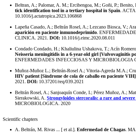
Beltran, A.; Palomar, A. M.; Ercibengoa, M.; Goñi, P.; Benito, 
tick identification tool in a tertiary hospital in Spain
. ACTA
10.1016/j.actatropica.2023.106868
Lapeña Casado, A.; Beltrán Rosel, A.; Lezcano Biosca, V.; Ar
aparición en paciente inmunodeprimido
. ENFERMEDADE
CLINICA. 2021.
DOI:
10.1016/j.eimc.2020.08.011
Condado Condado, H.; Khaliulina Ushakova, T.; Acín Romero,
Neisseria meningitidis in a 6-year-old girl [Vulvovaginitis p
ENFERMEDADES INFECCIOSAS Y MICROBIOLOGIA CL
Muñoz-Muñoz L.; Beltrán-Rosel A.; Vitoria-Agreda M.A.; Cru
HIV patient [Síndrome de cola de caballo en paciente VIH]
2021.
DOI:
10.37201/req/039.2021
Beltrán Rosel, A.; Sanjoaquín Conde, I.; Pérez Muñoz, A.; Mat
Sierakowski, A.
Strongyloides stercoralis: a rare and seve
MICROBIOLOGICA. 2020
Scientific chapters
A. Beltrán, M. Rivas ... [ et al.].
Enfermedad de Chagas
. MA