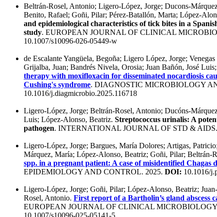
Beltrán-Rosel, Antonio; Ligero-López, Jorge; Ducons-Márquez,
Benito, Rafael; Goñi, Pilar; Pérez-Batallón, Marta; López-Alo
and epidemiological characteristics of tick bites in a Spanis
study
. EUROPEAN JOURNAL OF CLINICAL MICROBIOL
10.1007/s10096-026-05449-w
de Escalante Yangüela, Begoña; Ligero López, Jorge; Venegas 
Grijalba, Juan; Bandrés Nivela, Orosia; Juan Bañón, José Luis
therapy with moxifloxacin for disseminated nocardiosis cau
Cushing's syndrome
. DIAGNOSTIC MICROBIOLOGY AN
10.1016/j.diagmicrobio.2025.116718
Ligero-López, Jorge; Beltrán-Rosel, Antonio; Ducóns-Márquez
Luis; López-Alonso, Beatriz.
Streptococcus urinalis: A potent
pathogen
. INTERNATIONAL JOURNAL OF STD & AIDS.
Ligero-López, Jorge; Bargues, María Dolores; Artigas, Patricio
Márquez, María; López-Alonso, Beatriz; Goñi, Pilar; Beltrán-
spp. in a pregnant patient: A case of misidentified Chagas d
EPIDEMIOLOGY AND CONTROL. 2025.
DOI:
10.1016/j.
Ligero-López, Jorge; Goñi, Pilar; López-Alonso, Beatriz; Juan
Rosel, Antonio.
First report of a Bartholin’s gland absces
EUROPEAN JOURNAL OF CLINICAL MICROBIOLOGY &
10.1007/s10096-025-05141-5