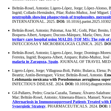
Beltrán-Rosel, Antonio; Ligero-López, Jorge; López-Alonso, Be
Ingrid; Collado-Hernández, Pilar; Rubio-Muñoz, José Miguel.
neutrophils showing phagocytosis of trophozoites, merozoit
INTERNATIONAL. 2025.
DOI:
10.1016/j.parint.2025.1030
Beltrán-Rosel, Antonio; Palomar, Ana M.; Goñi, Pilar; Benito,
Boquera-Albert, Amparo; Ducons-Márquez, María; Oteo, Jose
tertiary care hospital using MALDI–TOF MS: The role of
INFECCIOSAS Y MICROBIOLOGIA CLINICA. 2025.
DOI
Beltrán-Rosel, Antonio; Ligero-López, Jorge; Domingo-Morera,
Ferreira, Ingrid; Boquera-Albert, Amparo; Rubio-Muñoz, José
malaria in Zaragoza, Spain
. JOURNAL OF TRAVEL MEDI
Ligero-López, Jorge; Villagrasa-Boli, Pablo; Bularca, Elena; P
Beatriz; Antón-Berenguer, Víctor; Beltrán-Rosel, Antonio.
Eme
Leishmania mexicana with Pseudomonas aeruginosa superi
INFECTIOUS DISEASE. 2024.
DOI:
10.1016/j.diagmicrobi
Gil-Pallares, Pedro; Gracia-Cazaña, Tamara; Álvarez-Salafran
Mar; Beltrán-Rosel, Antonio; Almenara-Blasco, Manuel; Navarr
Alternariosis in Immunosuppressed Patients Treated with
Synergistic Strategy
. PHARMACEUTICALS. 2024.
DOI:
1