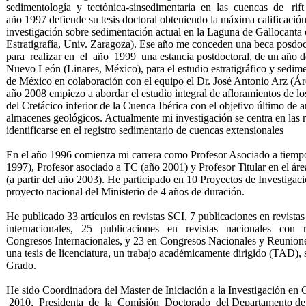
sedimentología y tectónica-sinsedimentaria en las cuencas de rift 
año 1997 defiende su tesis doctoral obteniendo la máxima calificación
investigación sobre sedimentación actual en la Laguna de Gallocanta 
Estratigrafía, Univ. Zaragoza). Ese año me conceden una beca posdo
para realizar en el año 1999 una estancia postdoctoral, de un año 
Nuevo León (Linares, México), para el estudio estratigráfico y sedim
de México en colaboración con el equipo el Dr. José Antonio Arz (Áre
año 2008 empiezo a abordar el estudio integral de afloramientos de los
del Cretácico inferior de la Cuenca Ibérica con el objetivo último de 
almacenes geológicos. Actualmente mi investigación se centra en las 
identificarse en el registro sedimentario de cuencas extensionales
En el año 1996 comienza mi carrera como Profesor Asociado a tiempo 
1997), Profesor asociado a TC (año 2001) y Profesor Titular en el áre
(a partir del año 2003). He participado en 10 Proyectos de Investigac
proyecto nacional del Ministerio de 4 años de duración.
He publicado 33 artículos en revistas SCI, 7 publicaciones en revistas
internacionales, 25 publicaciones en revistas nacionales con r
Congresos Internacionales, y 23 en Congresos Nacionales y Reuniones 
una tesis de licenciatura, un trabajo académicamente dirigido (TAD), s
Grado.
He sido Coordinadora del Master de Iniciación a la Investigación 
2010, Presidenta de la Comisión Doctorado del Departamento de Ci