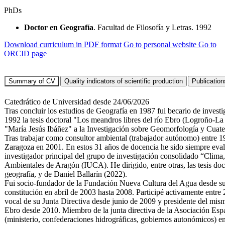
PhDs
Doctor en Geografía
. Facultad de Filosofía y Letras. 1992
Download curriculum in PDF format
Go to personal website
Go to
ORCID page
Catedrático de Universidad desde 24/06/2026
Tras concluir los estudios de Geografía en 1987 fui becario de inves
1992 la tesis doctoral "Los meandros libres del río Ebro (Logroño-La
"María Jesús Ibáñez" a la Investigación sobre Geomorfología y Cua
Tras trabajar como consultor ambiental (trabajador autónomo) entre 19
Zaragoza en 2001. En estos 31 años de docencia he sido siempre evalu
investigador principal del grupo de investigación consolidado “Clima
Ambientales de Aragón (IUCA). He dirigido, entre otras, las tesis do
geografía, y de Daniel Ballarín (2022).
Fui socio-fundador de la Fundación Nueva Cultura del Agua desde su
constitución en abril de 2003 hasta 2008. Participé activamente entre
vocal de su Junta Directiva desde junio de 2009 y presidente del mis
Ebro desde 2010. Miembro de la junta directiva de la Asociación Es
(ministerio, confederaciones hidrográficas, gobiernos autonómicos) en 