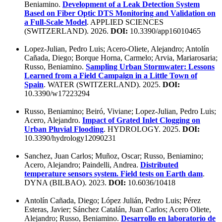
Beniamino.
Development of a Leak Detection System
Based on Fiber Optic DTS Monitoring and Validation on
a Full-Scale Model
. APPLIED SCIENCES
(SWITZERLAND). 2026.
DOI:
10.3390/app16010465
Lopez-Julian, Pedro Luis; Acero-Oliete, Alejandro; Antolín
Cañada, Diego; Borque Horna, Carmelo; Arvia, Mariarosaria;
Russo, Beniamino.
Sampling Urban Stormwater: Lessons
Learned from a Field Campaign in a Little Town of
Spain
. WATER (SWITZERLAND). 2025.
DOI:
10.3390/w17223294
Russo, Beniamino; Beiró, Viviane; Lopez-Julian, Pedro Luis;
Acero, Alejandro.
Impact of Grated Inlet Clogging on
Urban Pluvial Flooding
. HYDROLOGY. 2025.
DOI:
10.3390/hydrology12090231
Sanchez, Juan Carlos; Muñoz, Oscar; Russo, Beniamino;
Acero, Alejandro; Paindelli, Andrea.
Distributed
temperature sensors system. Field tests on Earth dam
.
DYNA (BILBAO). 2023.
DOI:
10.6036/10418
Antolín Cañada, Diego; López Julián, Pedro Luis; Pérez
Esteras, Javier; Sánchez Catalán, Juan Carlos; Acero Oliete,
Alejandro; Russo, Beniamino.
Desarrollo en laboratorio de