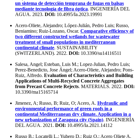
un sistema de detección temprana de fugas en balsas
mediante tecnología de fibra óptica
. INGENIERÍA DEL
AGUA. 2023.
DOI:
10.4995/Ia.2023.19991
Acero-Oliete, Alejandro; López-Julián, Pedro Luis; Russo,
Beniamino; Ruiz-Lozano, Oscar.
Comparative efficiency of
two different constructed wetlands for wastewater
treatment of small populations in mediterranean
continental climate
. SUSTAINABILITY
(SWITZERLAND). 2022.
DOI:
10.3390/su14116511
Salesa, Angel; Esteban, Luis M.; Lopez-Julian, Pedro Luis;
Perez-Benedicto, Jose Ángel; Acero-Oliete, Alejandro; Pons-
Ruiz, Alfredo.
Evaluation of Characteristics and Building
Applications of Multi-Recycled Concrete Aggregates
from Precast Concrete Rejects
. MATERIALS. 2022.
DOI:
10.3390/ma15165714
Jimenez, A; Russo, B; Ruiz, O; Acero, A.
Hydraulic and
environmental performance of green roofs in a
continental Mediterranean dry climate. Application in a
new urbanization of Zaragoza city (Spain)
. INGENIERÍA
DEL AGUA. 2021.
DOI:
10.4995/Ia.2021.14112
Russo B.; Locatelli L.; Yubero D.; Ruiz O.; Acero Oliete A.