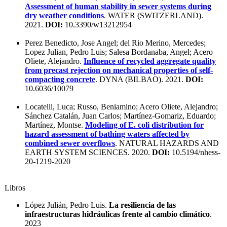
Assessment of human stability in sewer systems during
dry weather conditions
. WATER (SWITZERLAND).
2021.
DOI:
10.3390/w13212954
Perez Benedicto, Jose Angel; del Rio Merino, Mercedes;
Lopez Julian, Pedro Luis; Salesa Bordanaba, Angel; Acero
Oliete, Alejandro.
Influence of recycled aggregate quality
from precast rejection on mechanical properties of self-
compacting concrete
. DYNA (BILBAO). 2021.
DOI:
10.6036/10079
Locatelli, Luca; Russo, Beniamino; Acero Oliete, Alejandro;
Sánchez Catalán, Juan Carlos; Martínez-Gomariz, Eduardo;
Martínez, Montse.
Modeling of E. coli distribution for
hazard assessment of bathing waters affected by
combined sewer overflows
. NATURAL HAZARDS AND
EARTH SYSTEM SCIENCES. 2020.
DOI:
10.5194/nhess-
20-1219-2020
Libros
López Julián, Pedro Luis.
La resiliencia de las
infraestructuras hidráulicas frente al cambio climático
.
2023